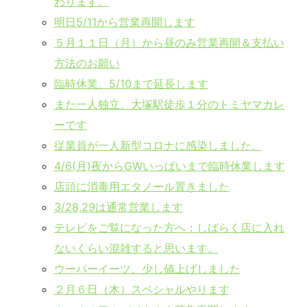
わります。
明日5/11から営業再開します
５月１１日（月）から昼のみ営業再開＆支払い
方法のお願い
臨時休業、5/10まで延長します
また一人独立、大塚駅徒歩１分のトミヤマカレ
ーです
従業員が一人新型コロナに感染しました。
4/6(月)夜からGWいっぱいまで臨時休業します
店頭に消毒用エタノール置きました
3/28,29は通常営業します
テレビをご覧になった方へ：しばらく店に入れ
ないくらい混雑すると思います。
ウーバーイーツ、少し値上げしました
２月６日（木）スペシャルやります