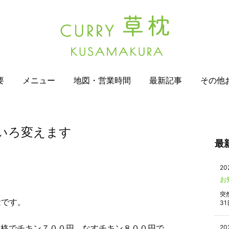
要
メニュー
地図・営業時間
最新記事
その他
いろ変えます
最
20
お
突
念です。
31
価格でチキン７００円、なすチキン８００円で
20