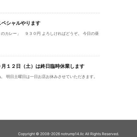
スペシャルやります
のカレー」 ９３０円 よろしければどうぞ。 今日の昼
０月１２日（土）は終日臨時休業します
ね。 明日土曜日は一日お店お休みさせていただきます。
Copyright ©
2008
-2026
notrump14.llc
All Rights Reserved.