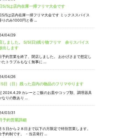
日5/5は店内在庫一掃フリマ大会です
日5/5は店内在庫一掃フリマ大会です ミックススパイス
りのみ1000円と香 ...
24/04/29
店しました。 5/5(日)残り物フリマ 余りスパイス
放出します
日予約営業を終了、閉店しました。 おかげさまで想定し
いたトラブルもなく無事に ...
24/04/26
月5日（日）残った店内の物品のフリマやります
記 2024.4.29 カレーとご飯のお皿やコップ類、調理器具
なりの数あり ...
24/03/31
月予約営業詳細
月５日から２８日まで以下の方限定で特別営業します。
全予約制です。 ・当店発行 ...