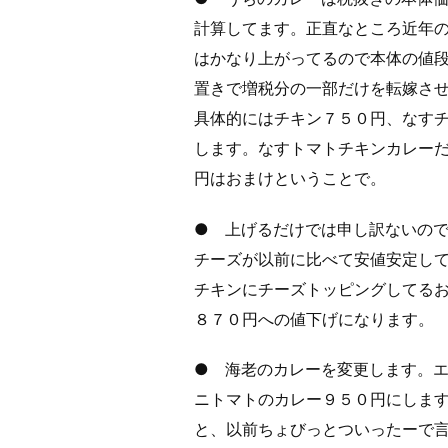
計算してます。正直なところ近年
はかなり上がってるので本体の値
置きで増税分の一部だけを転嫁さ
具体的にはチキン７５０円、なす
します。なすトマトチキンカレーだ
円はおまけということで。
● 上げるだけでは申し訳ないの
チーズが以前に比べて安値安定し
チキンにチーズトッピングしてる
８７０円への値下げになります。
● 海老のカレーを変更します。
ニトマトのカレー９５０円にしま
と、以前ちょびっとついったーで