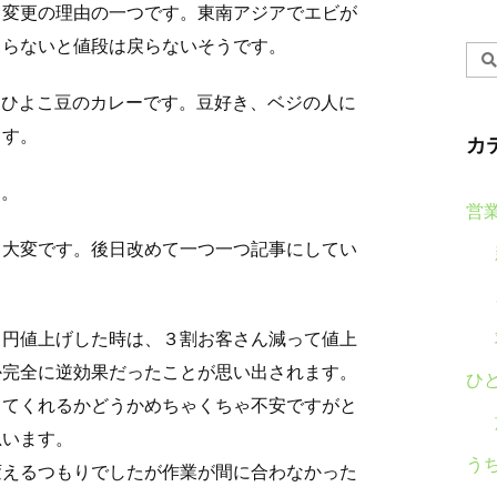
も変更の理由の一つです。東南アジアでエビが
まらないと値段は戻らないそうです。
とひよこ豆のカレーです。豆好き、ベジの人に
ます。
カ
す。
営
て大変です。後日改めて一つ一つ記事にしてい
０円値上げした時は、３割お客さん減って値上
か完全に逆効果だったことが思い出されます。
ひ
きてくれるかどうかめちゃくちゃ不安ですがと
思います。
う
変えるつもりでしたが作業が間に合わなかった