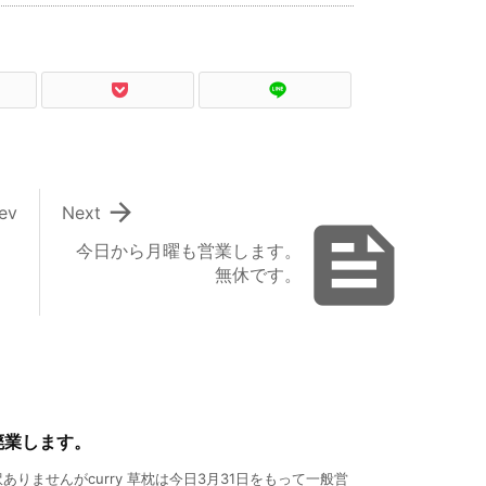

ev
Next

今日から月曜も営業します。
無休です。
廃業します。
りませんがcurry 草枕は今日3月31日をもって一般営