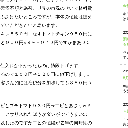
今
の天候不順と為替、世界の市況のせいで材料費
今
段もあげたいところですが、本体の値段は据え
は香
せていただきたいと思います。
20
チキン８５０円、なすトマトチキン９５０円に
閉
と９００円×８％＝９７２円ですがまあ２２
も
昨
て
で仕入れが下がったものは値段下げます。
20
てるので１５０円→１２０円に値下げします。
5
お客さん的には増税分を加味しても８８０円→
追
もか
20
エビとプチトマト９３０円→エビとあさり＆ミ
４
す。アサリ入れたほうがダシがでてうまいの
４
言及したのですがエビの値段が去年の同時期の
完