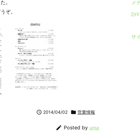
した。
メ
どうぞ。
DI
サ
ー

2014/04/02

営業情報

Posted by
uma