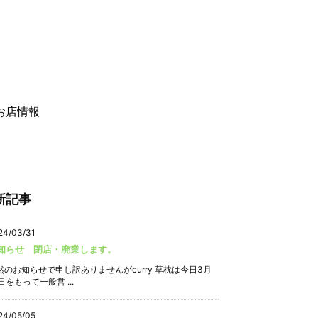
お店情報
新記事
24/03/31
知らせ 閉店・廃業します。
然のお知らせで申し訳ありませんがcurry 草枕は今日3月
日をもって一般営 ...
24/05/05