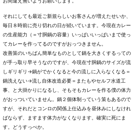
お間違え無いようお願いします。
それにしても最近ご新規らしいお客さんが増えたせいか、
毎日８時前に売り切れの日が続いています。今現在カレー
の生産能力（＝寸胴鍋の容量）いっぱいいっぱいまで使っ
てカレーを作ってるのですがおっつきません。
改善策のいちばん簡単なものとして鍋を大きくするっての
が手っ取り早そうなのですが、今現在寸胴鍋のサイズが流
しギリギリ→鍋がでかくなると今の流しに入らなくなる＝
鍋洗えない→流し自体改造必要＝またもやセルフ水道工
事、と大掛かりになるし、そもそもカレーを作る僕の体力
がおっついていません。鍋２個体制っていう策もあるので
すが、それだとコンロの関係上仕込みを昼休みにしなけれ
ばならず、ますます体力がなくなります。確実に死にま
す。どうすっぺか。