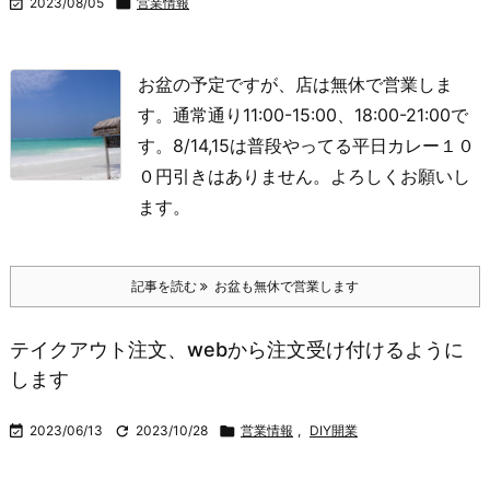

2023/08/05

営業情報
お盆の予定ですが、店は無休で営業しま
す。通常通り11:00-15:00、18:00-21:00で
す。
8/14,15は普段やってる平日カレー１０
０円引きはありません。よろしくお願いし
ます。
記事を読む
お盆も無休で営業します
テイクアウト注文、webから注文受け付けるように
します

2023/06/13

2023/10/28

営業情報
,
DIY開業