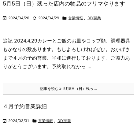
5月5日（日）残った店内の物品のフリマやります

2024/04/26

2024/04/29

営業情報
,
DIY開業
追記 2024.4.29
カレーとご飯のお皿やコップ類、調理器具
もかなりの数あります。もしよろしければぜひ。
おかげさ
まで４月の予約営業、平和に進行しております。ご協力あ
りがとうございます。
予約取れなかっ ...
記事を読む
5月5日（日）残っ ...
４月予約営業詳細

2024/03/31

営業情報
,
DIY開業