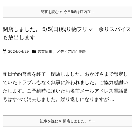
記事を読む
今日5/5は店内在 ...
閉店しました。 5/5(日)残り物フリマ 余りスパイス
も放出します

2024/04/29

営業情報
,
メディア紹介履歴
昨日予約営業を終了、閉店しました。
おかげさまで想定し
ていたトラブルもなく無事に終われました。ご協力感謝い
たします。
ご予約時に頂いたお名前メールアドレス電話番
号はすべて消去しました。
繰り返しになりますが ...
記事を読む
閉店しました。 5 ...