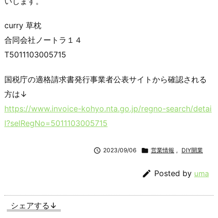
いします。
curry 草枕
合同会社ノートラ１４
T5011103005715
国税庁の適格請求書発行事業者公表サイトから確認される
方は↓
https://www.invoice-kohyo.nta.go.jp/regno-search/detai
l?selRegNo=5011103005715

2023/09/06

営業情報
,
DIY開業

Posted by
uma
シェアする↓