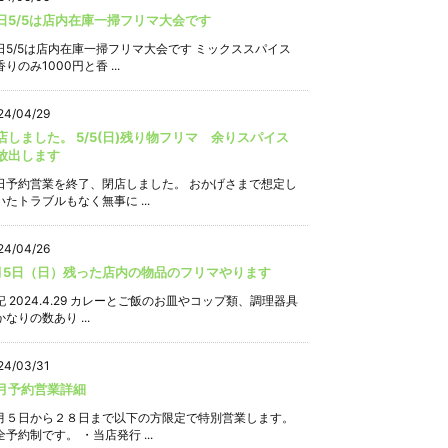
日5/5は店内在庫一掃フリマ大会です
日5/5は店内在庫一掃フリマ大会です ミックススパイス
りのみ1000円と香 ...
24/04/29
店しました。 5/5(日)残り物フリマ 余りスパイス
放出します
日予約営業を終了、閉店しました。 おかげさまで想定し
いたトラブルもなく無事に ...
24/04/26
月5日（日）残った店内の物品のフリマやります
記 2024.4.29 カレーとご飯のお皿やコップ類、調理器具
なりの数あり ...
24/03/31
月予約営業詳細
月５日から２８日まで以下の方限定で特別営業します。
全予約制です。 ・当店発行 ...