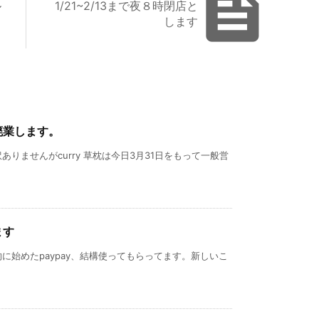

ル
1/21~2/13まで夜８時閉店と
します
廃業します。
りませんがcurry 草枕は今日3月31日をもって一般営
ます
に始めたpaypay、結構使ってもらってます。新しいこ