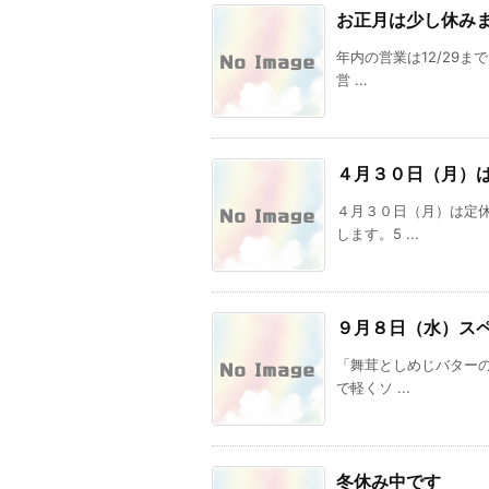
お正月は少し休み
年内の営業は12/29
営 ...
４月３０日（月）
４月３０日（月）は定
します。5 ...
９月８日（水）ス
「舞茸としめじバター
で軽くソ ...
冬休み中です