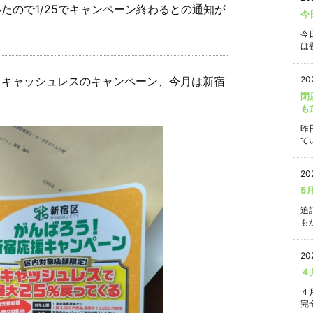
たので1/25でキャンペーン終わるとの通知が
今
今
は香
るキャッシュレスのキャンペーン、今月は新宿
20
閉
も
昨
て
20
5
追
もか
20
４
４
完