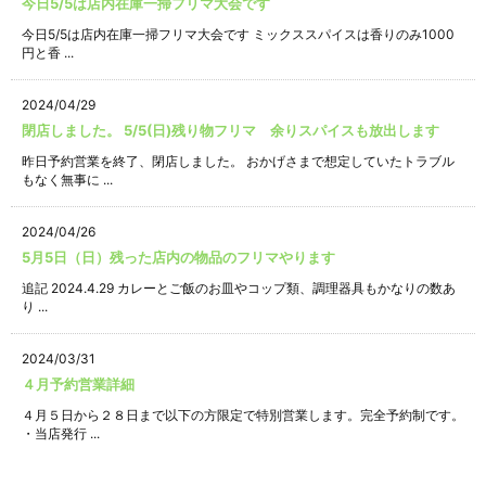
今日5/5は店内在庫一掃フリマ大会です
今日5/5は店内在庫一掃フリマ大会です ミックススパイスは香りのみ1000
円と香 ...
2024/04/29
閉店しました。 5/5(日)残り物フリマ 余りスパイスも放出します
昨日予約営業を終了、閉店しました。 おかげさまで想定していたトラブル
もなく無事に ...
2024/04/26
5月5日（日）残った店内の物品のフリマやります
追記 2024.4.29 カレーとご飯のお皿やコップ類、調理器具もかなりの数あ
り ...
2024/03/31
４月予約営業詳細
４月５日から２８日まで以下の方限定で特別営業します。完全予約制です。
・当店発行 ...