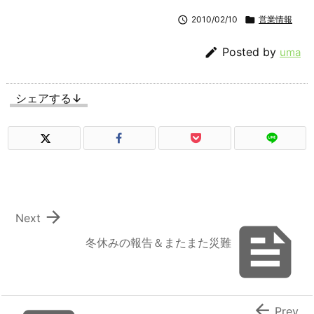

2010/02/10

営業情報

Posted by
uma
シェアする↓

Next

冬休みの報告＆またまた災難

Prev