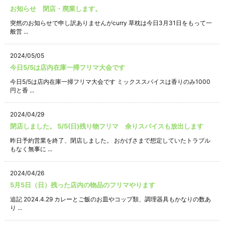
お知らせ 閉店・廃業します。
突然のお知らせで申し訳ありませんがcurry 草枕は今日3月31日をもって一
般営 ...
2024/05/05
今日5/5は店内在庫一掃フリマ大会です
今日5/5は店内在庫一掃フリマ大会です ミックススパイスは香りのみ1000
円と香 ...
2024/04/29
閉店しました。 5/5(日)残り物フリマ 余りスパイスも放出します
昨日予約営業を終了、閉店しました。 おかげさまで想定していたトラブル
もなく無事に ...
2024/04/26
5月5日（日）残った店内の物品のフリマやります
追記 2024.4.29 カレーとご飯のお皿やコップ類、調理器具もかなりの数あ
り ...