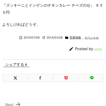
『ズッキーニとインゲンのチキンカレー チーズのせ』 ９３
０円
よろしければどうぞ。

2010/07/06

2014/03/28

営業情報
,
スペシャル

Posted by
uma
シェアする↓

Next