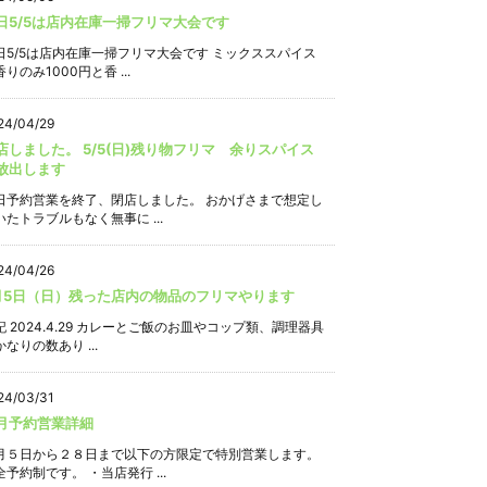
日5/5は店内在庫一掃フリマ大会です
日5/5は店内在庫一掃フリマ大会です ミックススパイス
りのみ1000円と香 ...
24/04/29
店しました。 5/5(日)残り物フリマ 余りスパイス
放出します
日予約営業を終了、閉店しました。 おかげさまで想定し
いたトラブルもなく無事に ...
24/04/26
月5日（日）残った店内の物品のフリマやります
記 2024.4.29 カレーとご飯のお皿やコップ類、調理器具
なりの数あり ...
24/03/31
月予約営業詳細
月５日から２８日まで以下の方限定で特別営業します。
全予約制です。 ・当店発行 ...