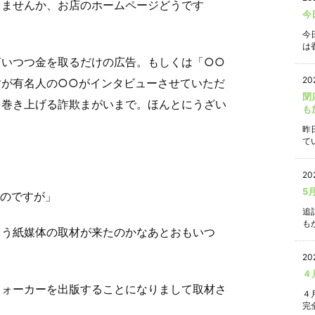
りませんか、お店のホームページどうです
今
今
は香
言いつつ金を取るだけの広告。もしくは「○○
20
すが有名人の○○がインタビューさせていただ
閉
を巻き上げる詐欺まがいまで。ほんとにうざい
も
昨
て
20
5
うものですが」
追
もか
とう紙媒体の取材が来たのかなあとおもいつ
20
４
ウォーカーを出版することになりまして取材さ
４
完