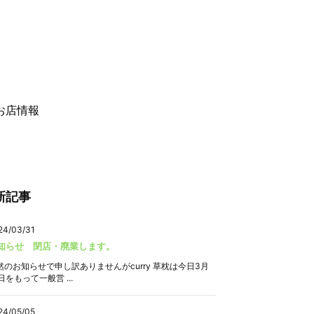
お店情報
新記事
24/03/31
知らせ 閉店・廃業します。
然のお知らせで申し訳ありませんがcurry 草枕は今日3月
日をもって一般営 ...
24/05/05