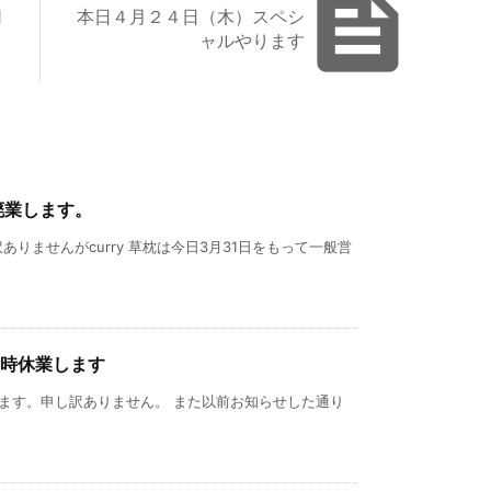

切
本日４月２４日（木）スペシ
ャルやります
廃業します。
りませんがcurry 草枕は今日3月31日をもって一般営
臨時休業します
します。申し訳ありません。 また以前お知らせした通り