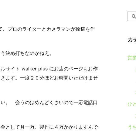
して、プロのライターとカメラマンが原稿を作
カ
もう決め打ちなのかねえ。
営
イト walker plus にお店のページもお作
てきます。一度２０分ほどお時間いただけませ
さい。 会うのはめんどくさいので一応電話口
ひ
う
料金として月一万、製作に４万かかりますんで