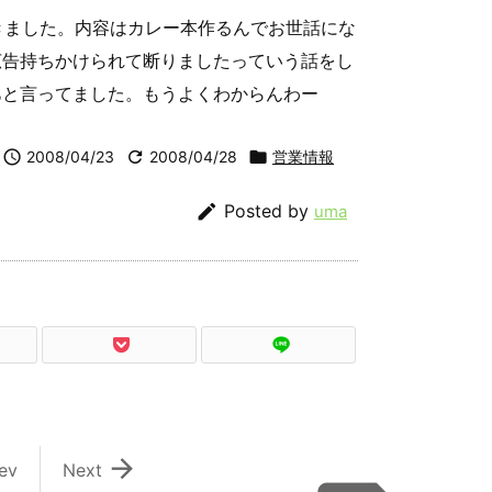
にきました。内容はカレー本作るんでお世話にな
広告持ちかけられて断りましたっていう話をし
あと言ってました。もうよくわからんわー

2008/04/23

2008/04/28

営業情報

Posted by
uma

ev
Next