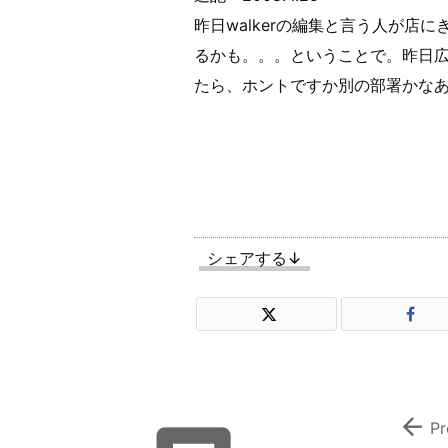
昨日walkerの編集と言う人が店
るかも。。。ということで。昨日
たら、ホントですか別の部署かな
シェアする↓

Pr