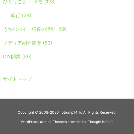
ひとりごと ・メモ
(128)
旅行
(24)
うちのバイト様達の活動
(59)
メディア紹介履歴
(53)
DIY開業
(59)
サイトマップ
Copyright ©
2008
-2026
notrump14.llc
All Rights Reserved.
WordPress Luxeritas Theme is provided by "
Thought is free
".