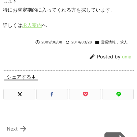
します。
特にお昼定期的に入ってくれる方を探しています。
詳しくは
求人案内
へ

2009/08/08

2014/03/28

営業情報
,
求人

Posted by
uma
シェアする↓

Next