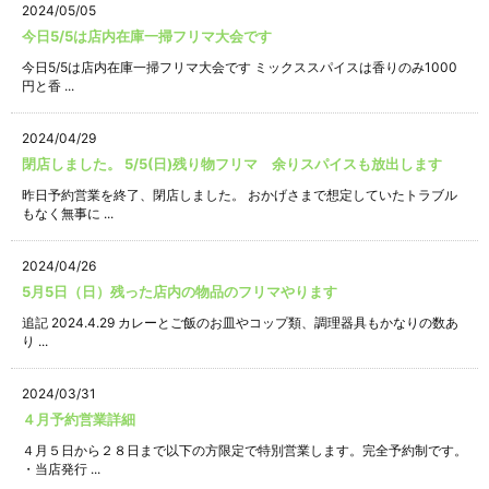
2024/05/05
今日5/5は店内在庫一掃フリマ大会です
今日5/5は店内在庫一掃フリマ大会です ミックススパイスは香りのみ1000
円と香 ...
2024/04/29
閉店しました。 5/5(日)残り物フリマ 余りスパイスも放出します
昨日予約営業を終了、閉店しました。 おかげさまで想定していたトラブル
もなく無事に ...
2024/04/26
5月5日（日）残った店内の物品のフリマやります
追記 2024.4.29 カレーとご飯のお皿やコップ類、調理器具もかなりの数あ
り ...
2024/03/31
４月予約営業詳細
４月５日から２８日まで以下の方限定で特別営業します。完全予約制です。
・当店発行 ...