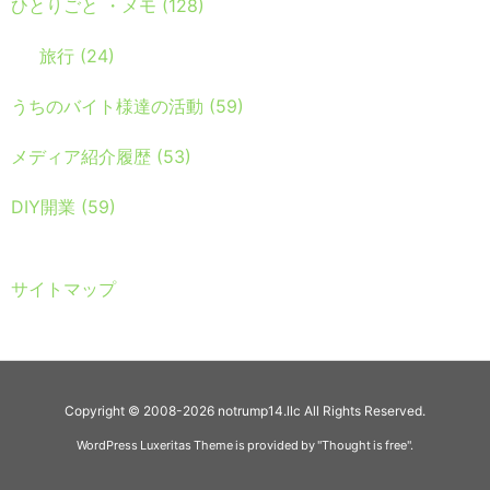
ひとりごと ・メモ
(128)
旅行
(24)
うちのバイト様達の活動
(59)
メディア紹介履歴
(53)
DIY開業
(59)
サイトマップ
Copyright ©
2008
-2026
notrump14.llc
All Rights Reserved.
WordPress Luxeritas Theme is provided by "
Thought is free
".