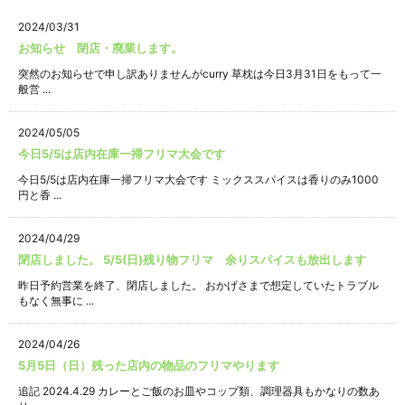
2024/03/31
お知らせ 閉店・廃業します。
突然のお知らせで申し訳ありませんがcurry 草枕は今日3月31日をもって一
般営 ...
2024/05/05
今日5/5は店内在庫一掃フリマ大会です
今日5/5は店内在庫一掃フリマ大会です ミックススパイスは香りのみ1000
円と香 ...
2024/04/29
閉店しました。 5/5(日)残り物フリマ 余りスパイスも放出します
昨日予約営業を終了、閉店しました。 おかげさまで想定していたトラブル
もなく無事に ...
2024/04/26
5月5日（日）残った店内の物品のフリマやります
追記 2024.4.29 カレーとご飯のお皿やコップ類、調理器具もかなりの数あ