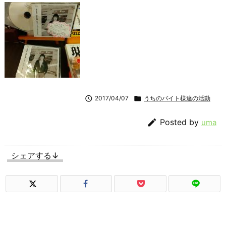

2017/04/07

うちのバイト様達の活動

Posted by
uma
シェアする↓