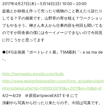
2017年4月27日(木)～5月14日(日) 10:00～20:00
盆栽とか鉢植え作って売ったり植物のこと教えたり診たり
してる？子の個展です。山野草の寄せ植え？ワークショッ
プもやるそう。榊さん本人から仕事内容を何回も聞いてる
のですが田舎者の僕には今一イメージできないので今回見
に行こうかと思ってます
●DFG企画展『ポートレイト展』TSM羅刹「- a sa ma de
-」
http://tsmrasetu.wixsite.com/bulb
http://www.designfestagallery.com/form_jp/gallery/exhi
bitors/detail.php?id=Y000033791&y=2017&m=04&d=6
4/2〜4/29 ＠原宿artpieceEAST E-8 にて
演劇やら写真やら行ったり来たりの子。今回は写真です。