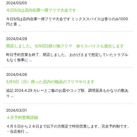
2024/05/05
今日5/5は店内在庫一掃フリマ大会です
今日5/5は店内在庫一掃フリマ大会です ミックススパイスは香りのみ1000
円と香 ...
2024/04/29
閉店しました。 5/5(日)残り物フリマ 余りスパイスも放出します
昨日予約営業を終了、閉店しました。 おかげさまで想定していたトラブル
もなく無事に ...
2024/04/26
5月5日（日）残った店内の物品のフリマやります
追記 2024.4.29 カレーとご飯のお皿やコップ類、調理器具もかなりの数あ
り ...
2024/03/31
４月予約営業詳細
４月５日から２８日まで以下の方限定で特別営業します。完全予約制です。
・当店発行 ...