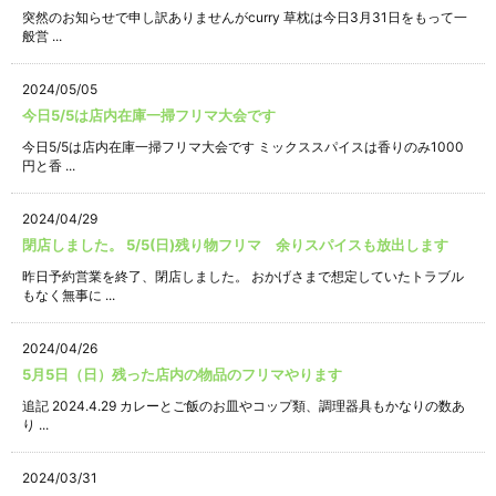
突然のお知らせで申し訳ありませんがcurry 草枕は今日3月31日をもって一
般営 ...
2024/05/05
今日5/5は店内在庫一掃フリマ大会です
今日5/5は店内在庫一掃フリマ大会です ミックススパイスは香りのみ1000
円と香 ...
2024/04/29
閉店しました。 5/5(日)残り物フリマ 余りスパイスも放出します
昨日予約営業を終了、閉店しました。 おかげさまで想定していたトラブル
もなく無事に ...
2024/04/26
5月5日（日）残った店内の物品のフリマやります
追記 2024.4.29 カレーとご飯のお皿やコップ類、調理器具もかなりの数あ
り ...
2024/03/31