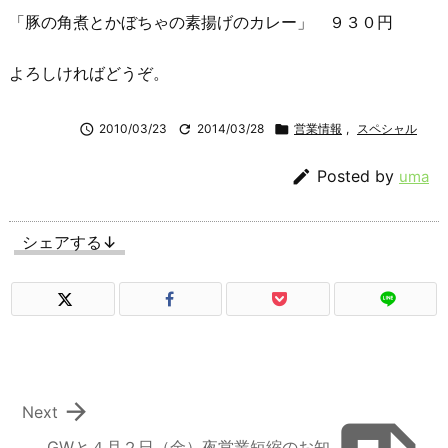
「豚の角煮とかぼちゃの素揚げのカレー」 ９３０円
よろしければどうぞ。

2010/03/23

2014/03/28

営業情報
,
スペシャル

Posted by
uma
シェアする↓

Next
GWと４月２日（金）夜営業短縮のお知