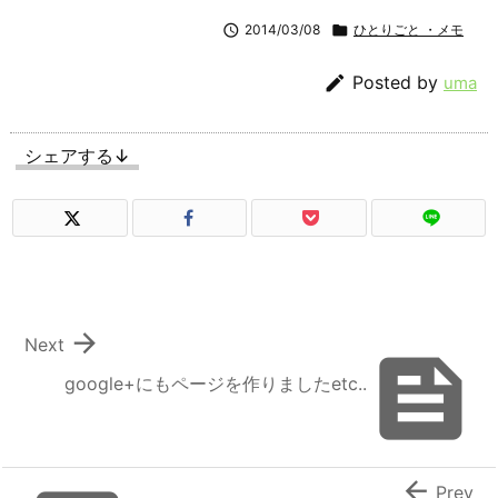

2014/03/08

ひとりごと ・メモ

Posted by
uma
シェアする↓

Next

google+にもページを作りましたetc..

Prev