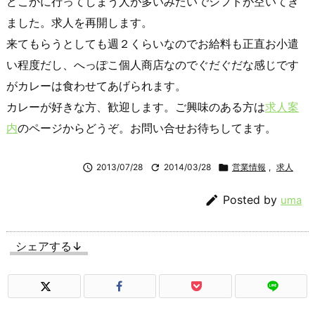
どこかに行ってしまう人が多いみたいでシフトが空いてき
ました。求人を再開します。
来てもらうとしても週２くらいなのでお給料も正直お小遣
い程度だし、へっぽこ個人商店なのでぐだぐだな感じです
がカレーは食わせてあげられます。
カレーが好きな方、歓迎します。ご興味のある方は
求人案
内
のページからどうぞ。お問い合せお待ちしてます。

2013/07/28

2014/03/28

営業情報
,
求人

Posted by
uma
シェアする↓