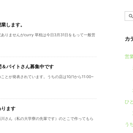
廃業します。
りませんがcurry 草枕は今日3月31日をもって一般営
カ
営
時間＆バイトさん募集中です
とが発表されています。うちの店は10/1から11:00~
ひ
わります
西川さん（私の大学寮の先輩です）のとこで作ってもら
う