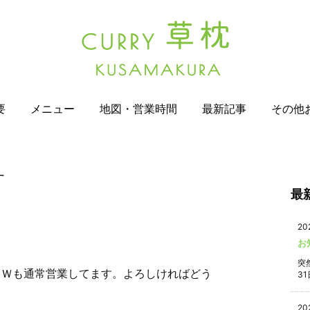
要
メニュー
地図・営業時間
最新記事
その他
す
最
20
お
突
ＧＷも通常営業してます。よろしければどう
31
20