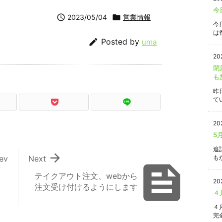
今

2023/05/04

営業情報
今
は香

Posted by
uma
20
閉
も
昨
て
20
5
追

ev
Next
もか

テイクアウト注文、webから
20
注文受け付けるようにします
４
４
完