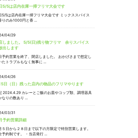
日5/5は店内在庫一掃フリマ大会です
日5/5は店内在庫一掃フリマ大会です ミックススパイス
りのみ1000円と香 ...
24/04/29
店しました。 5/5(日)残り物フリマ 余りスパイス
放出します
日予約営業を終了、閉店しました。 おかげさまで想定し
いたトラブルもなく無事に ...
24/04/26
月5日（日）残った店内の物品のフリマやります
記 2024.4.29 カレーとご飯のお皿やコップ類、調理器具
なりの数あり ...
24/03/31
月予約営業詳細
月５日から２８日まで以下の方限定で特別営業します。
全予約制です。 ・当店発行 ...