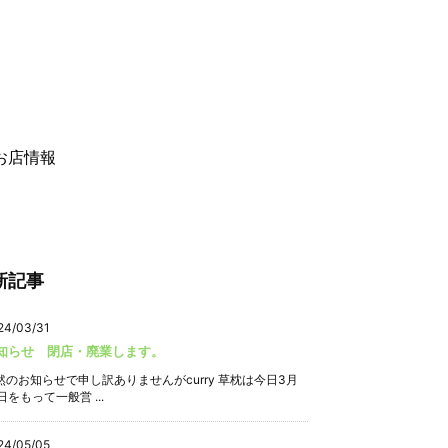
お店情報
新記事
24/03/31
知らせ 閉店・廃業します。
然のお知らせで申し訳ありませんがcurry 草枕は今日3月
日をもって一般営 ...
24/05/05