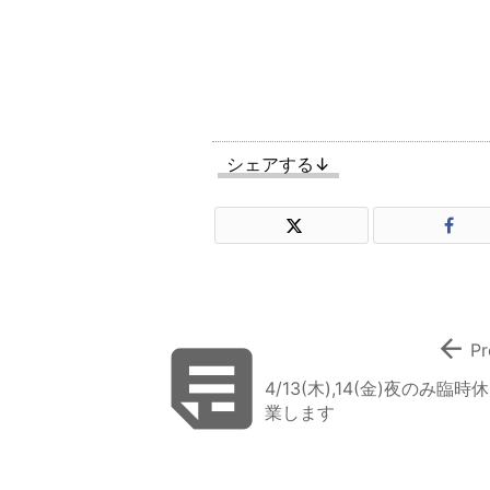
シェアする↓


Pr
4/13(木),14(金)夜のみ臨時休
業します