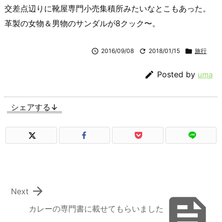
交差点辺りに靴屋専門小売集積所みたいなとこもあった。
革製の女物＆男物のサンダルが8クック〜。

2016/09/08

2018/01/15

旅行

Posted by
uma
シェアする↓

Next

カレーの専門書に載せてもらいました