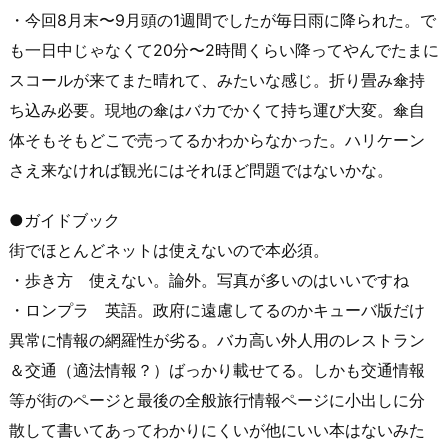
・今回8月末〜9月頭の1週間でしたが毎日雨に降られた。で
も一日中じゃなくて20分〜2時間くらい降ってやんでたまに
スコールが来てまた晴れて、みたいな感じ。折り畳み傘持
ち込み必要。現地の傘はバカでかくて持ち運び大変。傘自
体そもそもどこで売ってるかわからなかった。ハリケーン
さえ来なければ観光にはそれほど問題ではないかな。
●ガイドブック
街でほとんどネットは使えないので本必須。
・歩き方 使えない。論外。写真が多いのはいいですね
・ロンプラ 英語。政府に遠慮してるのかキューバ版だけ
異常に情報の網羅性が劣る。バカ高い外人用のレストラン
＆交通（適法情報？）ばっかり載せてる。しかも交通情報
等が街のページと最後の全般旅行情報ページに小出しに分
散して書いてあってわかりにくいが他にいい本はないみた