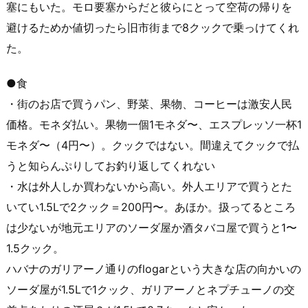
塞にもいた。モロ要塞からだと彼らにとって空荷の帰りを
避けるためか値切ったら旧市街まで8クックで乗っけてくれ
た。
●食
・街のお店で買うパン、野菜、果物、コーヒーは激安人民
価格。モネダ払い。果物一個1モネダ〜、エスプレッソ一杯1
モネダ〜（4円〜）。クックではない。間違えてクックで払
うと知らんぷりしてお釣り返してくれない
・水は外人しか買わないから高い。外人エリアで買うとた
いてい1.5Lで2クック＝200円〜。あほか。扱ってるところ
は少ないが地元エリアのソーダ屋か酒タバコ屋で買うと1〜
1.5クック。
ハバナのガリアーノ通りのflogarという大きな店の向かいの
ソーダ屋が1.5Lで1クック、ガリアーノとネプチューノの交