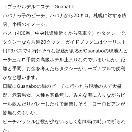
・プラヤルデルエステ Guanabo
ハバナっ子のビーチ。ハバナから20キロ。札幌に対する銭
函、小樽のイメージ。
バス（400番、中央鉄道駅近くから発車？）かタクシーで。
タクシーなら片道20クック。ガイドブックにはツーリスト
用T3バスでも行けそうな記述があるがGuanaboの現地人ビ
ーチ三キロ手前の高級ホテル止まりなのでいまいちか。距
離と手間、お金を考えたらタクシーがリーズナブルで便利
かなと思います。
日曜にGuanaboの街のビーチに行ったら現地の人で大盛
況。老若男女、人種も関係無し、みんな海に入りながらビ
ール飲んだりバレーしたりで超楽しそう。ヨーロピアンが
皆無なのもいい。
ビーチパラソルは数が少ないらしく朝10時の時点で断られ
た。