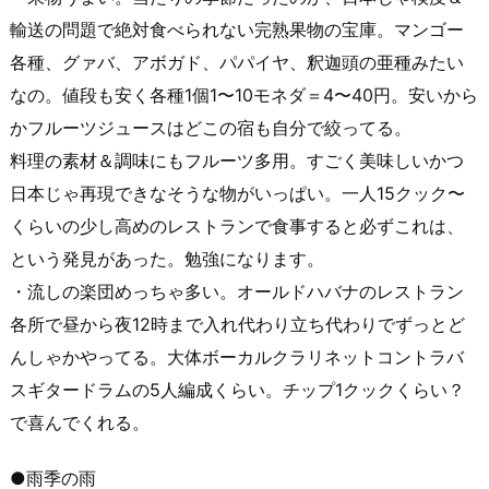
輸送の問題で絶対食べられない完熟果物の宝庫。マンゴー
各種、グァバ、アボガド、パパイヤ、釈迦頭の亜種みたい
なの。値段も安く各種1個1〜10モネダ＝4〜40円。安いから
かフルーツジュースはどこの宿も自分で絞ってる。
料理の素材＆調味にもフルーツ多用。すごく美味しいかつ
日本じゃ再現できなそうな物がいっぱい。一人15クック〜
くらいの少し高めのレストランで食事すると必ずこれは、
という発見があった。勉強になります。
・流しの楽団めっちゃ多い。オールドハバナのレストラン
各所で昼から夜12時まで入れ代わり立ち代わりでずっとど
んしゃかやってる。大体ボーカルクラリネットコントラバ
スギタードラムの5人編成くらい。チップ1クックくらい？
で喜んでくれる。
●雨季の雨