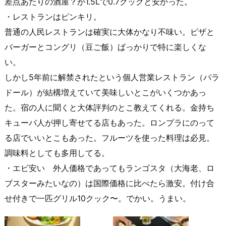
差点あたりの酒屋？が1.5Lで0.7クックと安かった。
・レストランはピンキリ。
普通の人民レストランは確実に大体かなり不味い。ピザと
バーガーとコングリ（豆ご飯）ばっかりで特に楽しくな
い。
しかし5年前に解禁されたという個人営業レストラン（パラ
ドール）が結構増えていて美味しいとこがいくつかあっ
た。宿の人に聞くと大体評判のとこ教えてくれる。金持ち
キューバ人が押し寄せてる店もあった。ロンプラにのって
る店でいいとこもあった。フルーツを使った料理は必見。
調味料としても多用してる。
・エビ安い 外人価格であってもランゴスタ（大海老、ロ
ブスターみたいなの）は国際価格に比べたら激安。付け合
せ付きで一匹グリル10クック〜。でかい。うまい。