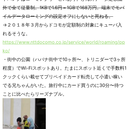
外で全て従量制。1KBで1.6円＝1GBで168万円。端末でモバ
イルデータローミングの設定オフにしないと死ねる。
→２０１８年３月からドコモが定額制の対象にキューバ入
れるそうな。
https://www.nttdocomo.co.jp/service/world/roaming/pp
ko/
・街中の公園（ハバナ街中で10ヶ所〜、トリニダーで3ヶ所
程度）でWi-Fiスポットあり。たまにスポット近くで手数料1
クックくらい載せてプリペイドカード転売して小遣い稼い
でる兄ちゃんがいた。旅行中にカード買うのに30分〜待つ
ことに比べたらリーズナブル。