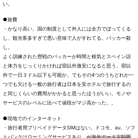
い。
●旅費
・かなり高い。国の制度として外人には全力でぼってくる
し、観光客多すぎで悪い意味で人がすれてる。パッカー殺
し。
よく訓練された歴戦のパッカーが時間と根気とスペイン語
と体力をじっくりかければ宿以外激安になると思う。宿以
外で一日３ドル以下も可能か。でもその4つのうちどれか一
つでも欠ける一般の旅行者は日本を安ホテルで旅行するの
と同じくらいの費用がかかると思ったほうがいい。モノや
サービスのレベルに比べて値段がマジ高かった。。
●現地でのインターネット
・旅行者用プリペイドデータSIMはない。ドコモ、au、ソフ
トバンクはローミングサービスあり。
が海外データ定額圏