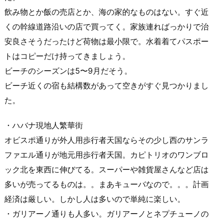
飲み物とか飯の売店とか、海の家的なものはない。すぐ近
くの幹線道路沿いの店で買ってく。家族連ればっかりで治
安良さそうだったけど荷物は最小限で。水着着てパスポー
トはコピーだけ持ってきましょう。
ビーチのシーズンは5〜9月だそう。
ビーチ近くの宿も結構数があって空きがすぐ見つかりまし
た。
・ハバナ現地人繁華街
オビスポ通りが外人用歩行者天国ならその少し西のサンラ
ファエル通りが地元用歩行者天国。カピトリオのワンブロ
ック北を東西に伸びてる。スーパーや雑貨屋さんなど店は
多いが売ってるものは。。まあキューバなので。。。計画
経済は厳しい。しかし人は多いので単純に楽しい。
・ガリアーノ通りも人多い。ガリアーノとネプチューノの