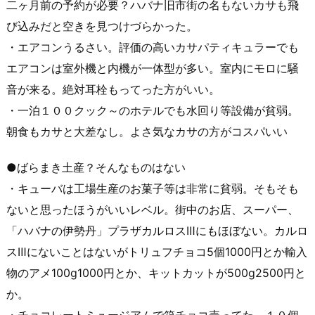
二ヶ月前の予約が必要？ハバナ旧市街の名もないカサも飛
び込みだと空きを見つけづらかった。
・エアコンうるさい。評価の高いカサパティキュラーでも
エアコンは室外機と内機が一体型が多い。室内にモロに騒
音が来る。絶対耳栓もってった方がいい。
・一泊１００クック～のホテルでも水回り等設備が貧弱。
朝食もカサと大差なし。よさ気なカサの方がコスパいい
●ばらまき土産？そんなものはない
・キューバは工場生産のお菓子等は非常に貧弱。そもそも
ないと思ったほうがいいレベル。街中のお店、スーパー、
「ハバナの伊勢丹」プラザカルロスⅢにもほぼない。カルロ
スⅢにないことはないがトリュフチョコ5個1000円とか輸入
物のアメ100g1000円とか、キットカットが500g2500円と
か。
・チョコレートミュージアムで箱チョコ売ってた。１０個