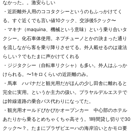
なかった。。激安らしい
・近距離外人用のココタクシーというのもふっかけてく
る。すぐ近くでも言い値10クック、交渉後5クック〜
・マキナ（maquina、機械という意味）という乗り合いタ
クシー。化石車体使用。ネプチューノとかの決まった通り
を流しながら客を乗り降りさせてる。外人載せるのは違法
らしい？でもたまに声かけてくれる
・ジジタクシー（自転車リクシャ）も多い。外人はふっか
けられる。〜1キロくらいの近距離のみ。
・馬車 ハバナだと観光用だがほんの少し田舎に離れると
完全に実用。というか主力の扱い。プラヤルデルエステで
は幹線道路の乗合バス代わりになってた。
・観光用オールドぴかぴかオープンカー 中心部のホテル
あたりから乗るとめちゃくちゃ高そう。1時間貸し切りで30
クック〜？。たまにプラザビエーハの海岸沿いとかモロ要