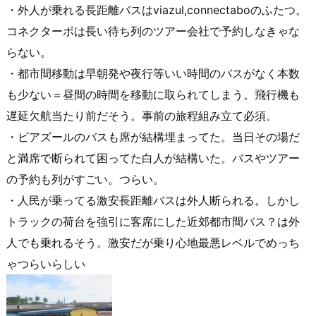
・外人が乗れる長距離バスはviazul,connectaboのふたつ。
コネクターボは長い待ち列のツアー会社で予約しなきゃな
らない。
・都市間移動は早朝発や夜行等いい時間のバスがなく本数
も少ない＝昼間の時間を移動に取られてしまう。飛行機も
遅延欠航当たり前だそう。事前の旅程組み立て必須。
・ビアズールのバスも席が結構埋まってた。当日その場だ
と満席で断られて困ってた白人が結構いた。バスやツアー
の予約も列がすごい。つらい。
・人民が乗ってる激安長距離バスは外人断られる。しかし
トラックの荷台を強引に客席にした近郊都市間バス？は外
人でも乗れるそう。激安だが乗り心地最悪レベルでめっち
ゃつらいらしい