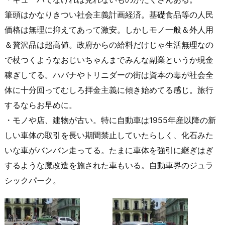
筆頭はかなりきつい社会主義計画経済。基礎食品等の人民
価格は無理に抑えてあって激安。しかしモノ一般＆外人用
＆贅沢品は超高値。政府からの給料だけじゃ生活無理なの
で杖つくようなおじいちゃんまでみんな副業というか現金
稼ぎしてる。ハバナやトリニダーの街は資本の毒が社会全
体に十分回ってむしろ拝金主義に傾き始めてる感じ。旅行
するならお早めに。
・モノや店、建物が古い。特に自動車は1955年産以降の新
しい車体の取引を長い期間禁止していたらしく、化石みた
いな車がバンバン走ってる。たまに車体を強引に継ぎはぎ
するような魔改造を施された車もいる。自動車界のジュラ
シックパーク。