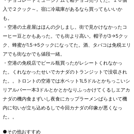
入で２クック～。宿に冷蔵庫があるなら買ってもいいか
も。
・空港の土産屋はほんの少しまし。街で見かけなかったコ
ーヒー豆とかもあった。でも街より高い。帽子が3→5クッ
ク、蜂蜜が1.5→5クックになってた。酒、タバコは免税エリ
アでも街なかでも値段一緒。
・空港の免税店でビール瓶買ったがレシートくれなかっ
た。くれなかったせいでカナダのトランジットで没収され
た。。トロントの空港では水ペット1L5ドルとかちっこいシ
リアルバー一本3ドルとかとかなりふっかけてくるしエアカ
ナダの機内食まずいし夜食にカップラーメンばらまいて機
内に匂いが立ち込めるしで今回カナダの印象が悪くなっ
た。。
●その他おすすめ