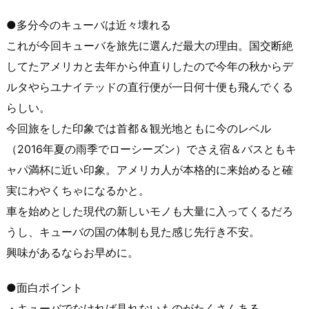
●多分今のキューバは近々壊れる
これが今回キューバを旅先に選んだ最大の理由。国交断絶
してたアメリカと去年から仲直りしたので今年の秋からデ
ルタやらユナイテッドの直行便が一日何十便も飛んでくる
らしい。
今回旅をした印象では首都＆観光地ともに今のレベル
（2016年夏の雨季でローシーズン）でさえ宿＆バスともキ
ャパ満杯に近い印象。アメリカ人が本格的に来始めると確
実にわやくちゃになるかと。
車を始めとした現代の新しいモノも大量に入ってくるだろ
うし、キューバの国の体制も見た感じ先行き不安。
興味があるならお早めに。
●面白ポイント
・キューバでなければ見れないものがたくさんある。