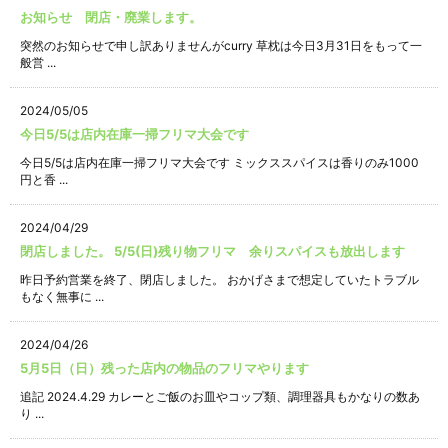
お知らせ 閉店・廃業します。
突然のお知らせで申し訳ありませんがcurry 草枕は今日3月31日をもって一
般営 ...
2024/05/05
今日5/5は店内在庫一掃フリマ大会です
今日5/5は店内在庫一掃フリマ大会です ミックススパイスは香りのみ1000
円と香 ...
2024/04/29
閉店しました。 5/5(日)残り物フリマ 余りスパイスも放出します
昨日予約営業を終了、閉店しました。 おかげさまで想定していたトラブル
もなく無事に ...
2024/04/26
5月5日（日）残った店内の物品のフリマやります
追記 2024.4.29 カレーとご飯のお皿やコップ類、調理器具もかなりの数あ
り ...