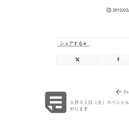

2012/02
シェアする↓


Pr
１月３１日（火）スペシャ
やります