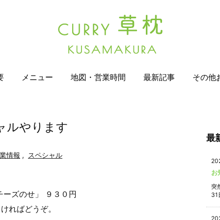
要
メニュー
地図・営業時間
最新記事
その他
ャルやります
最
業情報
,
スペシャル
20
お
突
チーズのせ」 ９３０円
31
しければどうぞ。
20