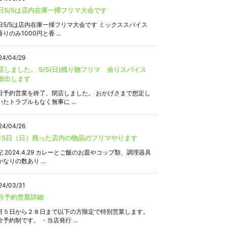
日5/5は店内在庫一掃フリマ大会です
日5/5は店内在庫一掃フリマ大会です ミックススパイス
りのみ1000円と香 ...
24/04/29
店しました。 5/5(日)残り物フリマ 余りスパイス
放出します
日予約営業を終了、閉店しました。 おかげさまで想定し
いたトラブルもなく無事に ...
24/04/26
月5日（日）残った店内の物品のフリマやります
記 2024.4.29 カレーとご飯のお皿やコップ類、調理器具
なりの数あり ...
24/03/31
月予約営業詳細
月５日から２８日まで以下の方限定で特別営業します。
全予約制です。 ・当店発行 ...