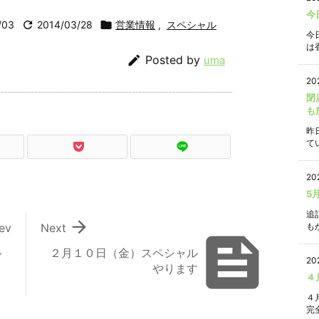
今
/03

2014/03/28

営業情報
,
スペシャル
今
は香

Posted by
uma
20
閉
も
昨
て
20
5
追

ev
Next
もか

ル
２月１０日（金）スペシャル
20
やります
４
４
完