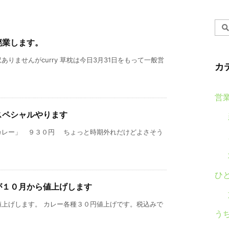
廃業します。
りませんがcurry 草枕は今日3月31日をもって一般営
カ
営
スペシャルやります
カレー」 ９３０円 ちょっと時期外れだけどよさそう
ひ
が１０月から値上げします
値上げします。 カレー各種３０円値上げです。税込みで
う