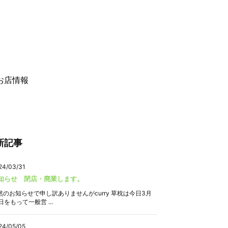
お店情報
新記事
24/03/31
知らせ 閉店・廃業します。
然のお知らせで申し訳ありませんがcurry 草枕は今日3月
日をもって一般営 ...
24/05/05