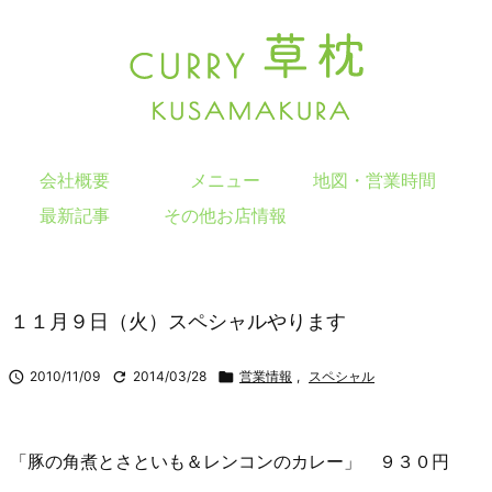
会社概要
メニュー
地図・営業時間
最新記事
その他お店情報
１１月９日（火）スペシャルやります

2010/11/09

2014/03/28

営業情報
,
スペシャル
「豚の角煮とさといも＆レンコンのカレー」 ９３０円