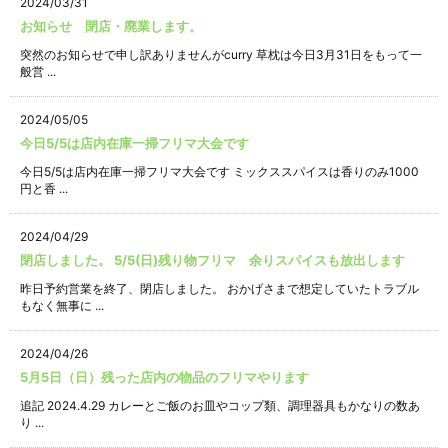
2024/03/31
お知らせ 閉店・廃業します。
突然のお知らせで申し訳ありませんがcurry 草枕は今日3月31日をもって一
般営 ...
2024/05/05
今日5/5は店内在庫一掃フリマ大会です
今日5/5は店内在庫一掃フリマ大会です ミックススパイスは香りのみ1000
円と香 ...
2024/04/29
閉店しました。 5/5(日)残り物フリマ 余りスパイスも放出します
昨日予約営業を終了、閉店しました。 おかげさまで想定していたトラブル
もなく無事に ...
2024/04/26
5月5日（日）残った店内の物品のフリマやります
追記 2024.4.29 カレーとご飯のお皿やコップ類、調理器具もかなりの数あ
り ...