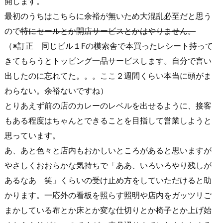
開します。
最初のうちはこちらに余裕が無いため大混乱必至だと思う
ので
特にセールとか開店サービスとかはやりません。
（※訂正 同じビル１Fの模索舎で本買ったレシート持って
きてもらうとトッピング一品サービスします。自分で言い
出したのに忘れてた。。。ここ２週間くらい本当に頭がま
わらない。余裕ないですね）
とりあえず前の店のカレーのレベルを出せるように、接客
もある程度はちゃんとできることを目指して営業しようと
思っています。
あ、あと色々と店内もおかしいところがあると思いますが
やさしくおおらかな気持ちで「ああ、いろいろやり残しが
あるなあ 笑」くらいの受け止め方をしていただけると助
かります。一応外の看板を照らす照明や店内をガッツリご
まかしている布とか床とか変な仕切りとか椅子とか上げ始