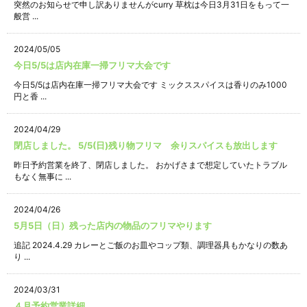
突然のお知らせで申し訳ありませんがcurry 草枕は今日3月31日をもって一
般営 ...
2024/05/05
今日5/5は店内在庫一掃フリマ大会です
今日5/5は店内在庫一掃フリマ大会です ミックススパイスは香りのみ1000
円と香 ...
2024/04/29
閉店しました。 5/5(日)残り物フリマ 余りスパイスも放出します
昨日予約営業を終了、閉店しました。 おかげさまで想定していたトラブル
もなく無事に ...
2024/04/26
5月5日（日）残った店内の物品のフリマやります
追記 2024.4.29 カレーとご飯のお皿やコップ類、調理器具もかなりの数あ
り ...
2024/03/31
４月予約営業詳細