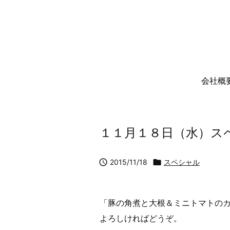
会社概
１１月１８日（水）ス

2015/11/18

スペシャル
「豚の角煮と大根＆ミニトマトの
よろしければどうぞ。