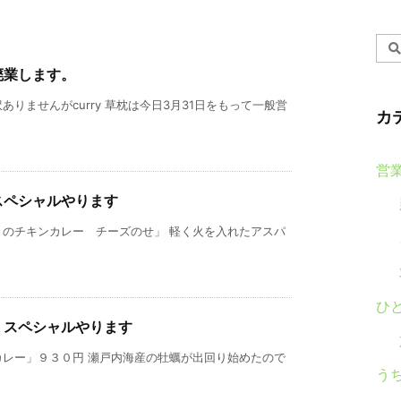
廃業します。
りませんがcurry 草枕は今日3月31日をもって一般営
カ
営
スペシャルやります
トのチキンカレー チーズのせ」 軽く火を入れたアスパ
ひ
）スペシャルやります
カレー」９３０円 瀬戸内海産の牡蠣が出回り始めたので
う