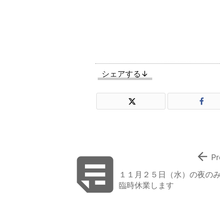
シェアする↓


Pr
１１月２５日（水）の夜の
臨時休業します