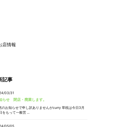
お店情報
新記事
24/03/31
知らせ 閉店・廃業します。
然のお知らせで申し訳ありませんがcurry 草枕は今日3月
日をもって一般営 ...
24/05/05