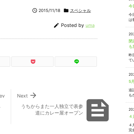
今

2015/11/18

スペシャル
今
は香

Posted by
uma
20
閉
も
昨
て
20
5
追

ev
Next
もか

み
うちからまた一人独立で表参
20
道にカレー屋オープン
４
４
完