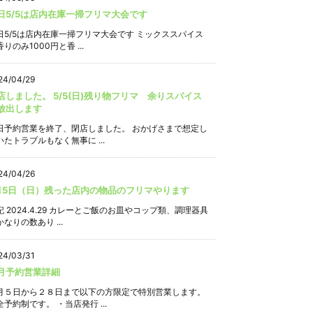
日5/5は店内在庫一掃フリマ大会です
日5/5は店内在庫一掃フリマ大会です ミックススパイス
りのみ1000円と香 ...
24/04/29
店しました。 5/5(日)残り物フリマ 余りスパイス
放出します
日予約営業を終了、閉店しました。 おかげさまで想定し
いたトラブルもなく無事に ...
24/04/26
月5日（日）残った店内の物品のフリマやります
記 2024.4.29 カレーとご飯のお皿やコップ類、調理器具
なりの数あり ...
24/03/31
月予約営業詳細
月５日から２８日まで以下の方限定で特別営業します。
全予約制です。 ・当店発行 ...