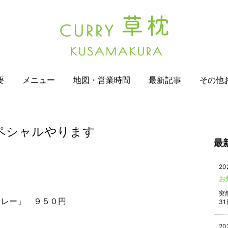
要
メニュー
地図・営業時間
最新記事
その他
ペシャルやります
最
20
お
突
カレー」 ９５０円
31
20