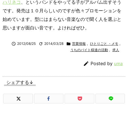
ハリネコ
、というバンドをやってる子がアルバム出すそう
です。発売は１０月らしいのですが色々プロモーションを
始めています。型にはまらない音楽なので聞く人を選ぶと
思いますが面白い音です。よければぜひ。

2012/08/25

2014/03/28

営業情報
,
ひとりごと ・メモ
,
うちのバイト様達の活動
,
求人

Posted by
uma
シェアする↓