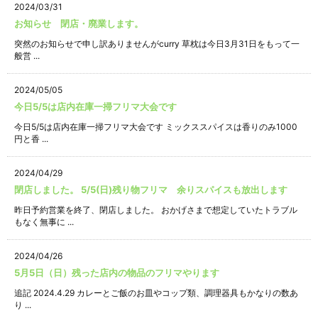
2024/03/31
お知らせ 閉店・廃業します。
突然のお知らせで申し訳ありませんがcurry 草枕は今日3月31日をもって一
般営 ...
2024/05/05
今日5/5は店内在庫一掃フリマ大会です
今日5/5は店内在庫一掃フリマ大会です ミックススパイスは香りのみ1000
円と香 ...
2024/04/29
閉店しました。 5/5(日)残り物フリマ 余りスパイスも放出します
昨日予約営業を終了、閉店しました。 おかげさまで想定していたトラブル
もなく無事に ...
2024/04/26
5月5日（日）残った店内の物品のフリマやります
追記 2024.4.29 カレーとご飯のお皿やコップ類、調理器具もかなりの数あ
り ...