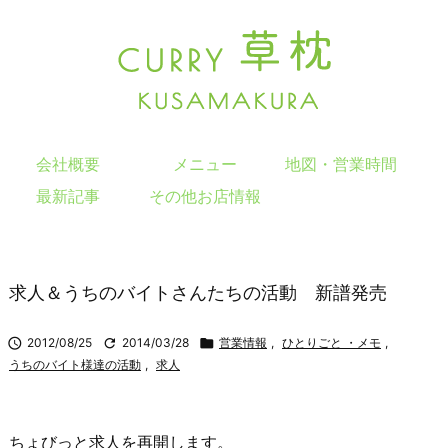
会社概要
メニュー
地図・営業時間
最新記事
その他お店情報
求人＆うちのバイトさんたちの活動 新譜発売

2012/08/25

2014/03/28

営業情報
,
ひとりごと ・メモ
,
うちのバイト様達の活動
,
求人
ちょびっと求人を再開します。