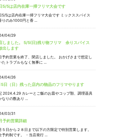
日5/5は店内在庫一掃フリマ大会です
日5/5は店内在庫一掃フリマ大会です ミックススパイス
りのみ1000円と香 ...
24/04/29
店しました。 5/5(日)残り物フリマ 余りスパイス
放出します
日予約営業を終了、閉店しました。 おかげさまで想定し
いたトラブルもなく無事に ...
24/04/26
月5日（日）残った店内の物品のフリマやります
記 2024.4.29 カレーとご飯のお皿やコップ類、調理器具
なりの数あり ...
24/03/31
月予約営業詳細
月５日から２８日まで以下の方限定で特別営業します。
全予約制です。 ・当店発行 ...