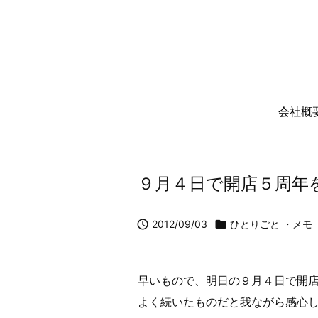
会社概
９月４日で開店５周年

2012/09/03

ひとりごと ・メモ
早いもので、明日の９月４日で開
よく続いたものだと我ながら感心