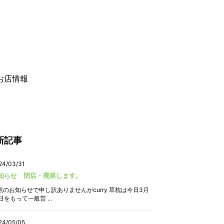
お店情報
新記事
24/03/31
知らせ 閉店・廃業します。
然のお知らせで申し訳ありませんがcurry 草枕は今日3月
日をもって一般営 ...
24/05/05