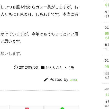
今
だしいつも服や鞄からカレー臭がしますが、お
今
る人たちにも恵まれ、しあわせです。本当に有
は香
20
をかけていますが、今年はもうちょっといい店
閉
も
いと思います。
昨
て
お願いします。
20
5

2012/09/03

ひとりごと ・メモ
追
もか

Posted by
uma
20
４
４
完