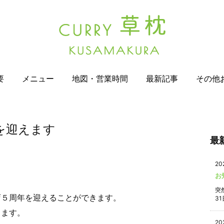
要
メニュー
地図・営業時間
最新記事
その他
を迎えます
最
20
お
突
店５周年を迎えることができます。
31
します。
20