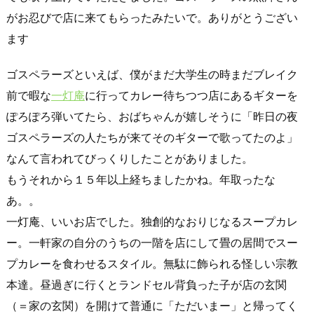
がお忍びで店に来てもらったみたいで。ありがとうござい
ます
ゴスペラーズといえば、僕がまだ大学生の時まだブレイク
前で暇な
一灯庵
に行ってカレー待ちつつ店にあるギターを
ぽろぽろ弾いてたら、おばちゃんが嬉しそうに「昨日の夜
ゴスペラーズの人たちが来てそのギターで歌ってたのよ」
なんて言われてびっくりしたことがありました。
もうそれから１５年以上経ちましたかね。年取ったな
あ。。
一灯庵、いいお店でした。独創的なおりじなるスープカレ
ー。一軒家の自分のうちの一階を店にして畳の居間でスー
プカレーを食わせるスタイル。無駄に飾られる怪しい宗教
本達。昼過ぎに行くとランドセル背負った子が店の玄関
（＝家の玄関）を開けて普通に「ただいまー」と帰ってく