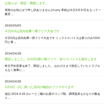
お知らせ 閉店・廃業します。
突然のお知らせで申し訳ありませんがcurry 草枕は今日3月31日をもって一
般営 ...
2024/05/05
今日5/5は店内在庫一掃フリマ大会です
今日5/5は店内在庫一掃フリマ大会です ミックススパイスは香りのみ1000
円と香 ...
2024/04/29
閉店しました。 5/5(日)残り物フリマ 余りスパイスも放出します
昨日予約営業を終了、閉店しました。 おかげさまで想定していたトラブル
もなく無事に ...
2024/04/26
5月5日（日）残った店内の物品のフリマやります
追記 2024.4.29 カレーとご飯のお皿やコップ類、調理器具もかなりの数あ
り ...