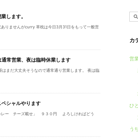
廃業します。
りませんがcurry 草枕は今日3月31日をもって一般営
カ
営
は通常営業、夜は臨時休業します
昼はまだ大丈夫そうなので通常通り営業します。 夜は臨
スペシャルやります
ひ
カレー チーズ載せ」 ９３０円 よろしければどう
う