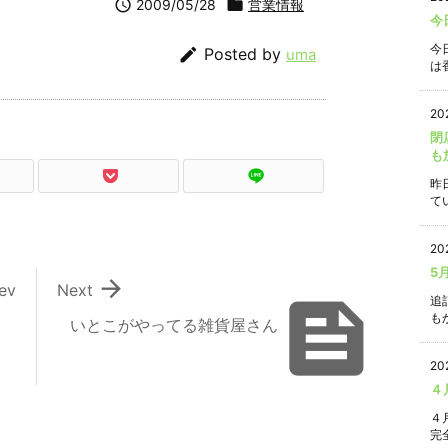

2009/05/28

営業情報
今
今

Posted by
uma
は香
20
閉
も
昨
て
20
5

ev
Next

追
もか
いとこがやってる雑貨屋さん
20
４
４
完