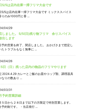
日5/5は店内在庫一掃フリマ大会です
日5/5は店内在庫一掃フリマ大会です ミックススパイス
りのみ1000円と香 ...
24/04/29
店しました。 5/5(日)残り物フリマ 余りスパイス
放出します
日予約営業を終了、閉店しました。 おかげさまで想定し
いたトラブルもなく無事に ...
24/04/26
月5日（日）残った店内の物品のフリマやります
記 2024.4.29 カレーとご飯のお皿やコップ類、調理器具
なりの数あり ...
24/03/31
月予約営業詳細
月５日から２８日まで以下の方限定で特別営業します。
全予約制です。 ・当店発行 ...