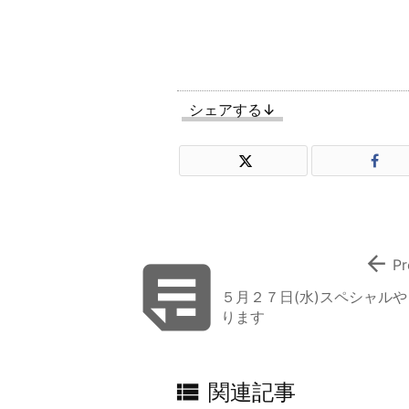
シェアする↓


Pr
５月２７日(水)スペシャルや
ります

関連記事