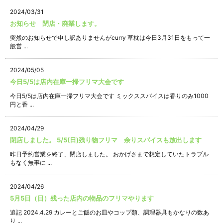
2024/03/31
お知らせ 閉店・廃業します。
突然のお知らせで申し訳ありませんがcurry 草枕は今日3月31日をもって一
般営 ...
2024/05/05
今日5/5は店内在庫一掃フリマ大会です
今日5/5は店内在庫一掃フリマ大会です ミックススパイスは香りのみ1000
円と香 ...
2024/04/29
閉店しました。 5/5(日)残り物フリマ 余りスパイスも放出します
昨日予約営業を終了、閉店しました。 おかげさまで想定していたトラブル
もなく無事に ...
2024/04/26
5月5日（日）残った店内の物品のフリマやります
追記 2024.4.29 カレーとご飯のお皿やコップ類、調理器具もかなりの数あ
り ...