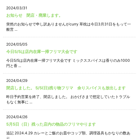
2024/03/31
お知らせ 閉店・廃業します。
突然のお知らせで申し訳ありませんがcurry 草枕は今日3月31日をもって一
般営 ...
2024/05/05
今日5/5は店内在庫一掃フリマ大会です
今日5/5は店内在庫一掃フリマ大会です ミックススパイスは香りのみ1000
円と香 ...
2024/04/29
閉店しました。 5/5(日)残り物フリマ 余りスパイスも放出します
昨日予約営業を終了、閉店しました。 おかげさまで想定していたトラブル
もなく無事に ...
2024/04/26
5月5日（日）残った店内の物品のフリマやります
追記 2024.4.29 カレーとご飯のお皿やコップ類、調理器具もかなりの数あ
り ...