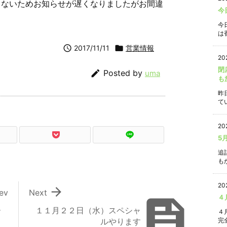
てないためお知らせが遅くなりましたがお間違
今
今
は香

2017/11/11

営業情報
20
閉

Posted by
uma
も
昨
て
20
5
追
もか
20

ev
Next

４
ー
１１月２２日（水）スペシャ
４
ルやります
完