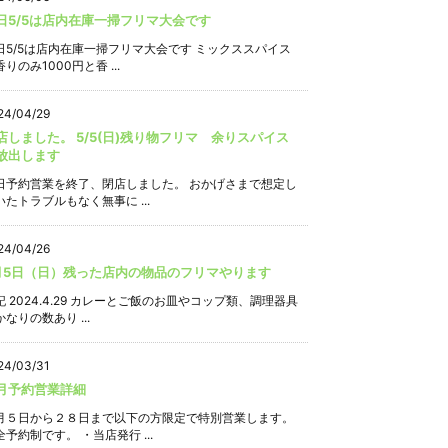
日5/5は店内在庫一掃フリマ大会です
日5/5は店内在庫一掃フリマ大会です ミックススパイス
りのみ1000円と香 ...
24/04/29
店しました。 5/5(日)残り物フリマ 余りスパイス
放出します
日予約営業を終了、閉店しました。 おかげさまで想定し
いたトラブルもなく無事に ...
24/04/26
月5日（日）残った店内の物品のフリマやります
記 2024.4.29 カレーとご飯のお皿やコップ類、調理器具
なりの数あり ...
24/03/31
月予約営業詳細
月５日から２８日まで以下の方限定で特別営業します。
全予約制です。 ・当店発行 ...