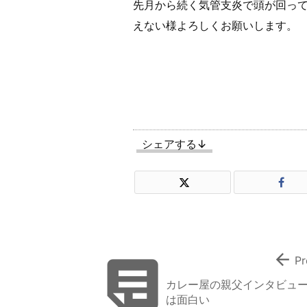
先月から続く気管支炎で頭が回っ
えない様よろしくお願いします。
シェアする↓


Pr
カレー屋の親父インタビュ
は面白い