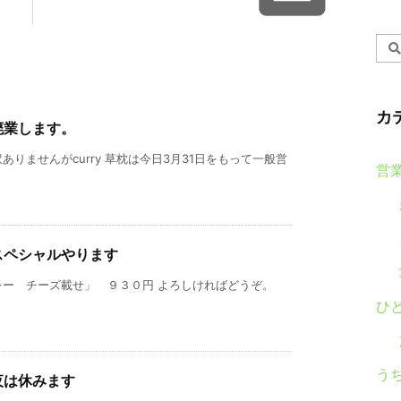
カ
廃業します。
りませんがcurry 草枕は今日3月31日をもって一般営
営
スペシャルやります
レー チーズ載せ」 ９３０円 よろしければどうぞ。
ひ
う
夜は休みます