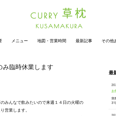
要
メニュー
地図・営業時間
最新記事
その他
のみ臨時休業します
最
20
お
突
店のみんなで飲みたいので来週１４日の火曜の
31
通り営業します。
20