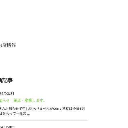
お店情報
新記事
24/03/31
知らせ 閉店・廃業します。
然のお知らせで申し訳ありませんがcurry 草枕は今日3月
日をもって一般営 ...
24/05/05