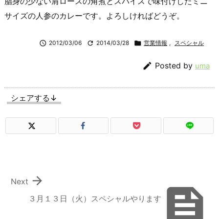
脂身の少ない肩ロースの角煮とスパイスで味付けしたミニ
サイズの人参のカレーです。よろしければどうぞ。

2012/03/06

2014/03/28

営業情報
,
スペシャル

Posted by
uma
シェアする↓

Next

３月１３日（火）スペシャルやります