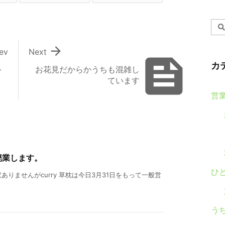

ev
Next

カ
ル
お花見だからかうちも混雑し
ています
営
廃業します。
ひ
りませんがcurry 草枕は今日3月31日をもって一般営
う