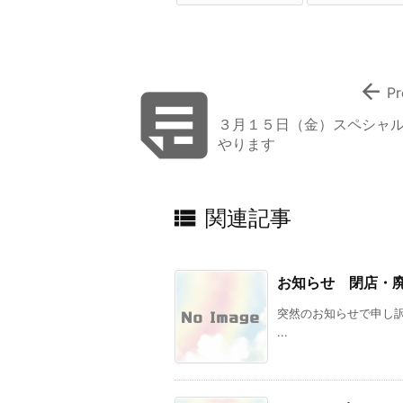


Pr
３月１５日（金）スペシャ
やります

関連記事
お知らせ 閉店・
突然のお知らせで申し訳あ
...