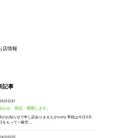
お店情報
新記事
24/03/31
知らせ 閉店・廃業します。
然のお知らせで申し訳ありませんがcurry 草枕は今日3月
日をもって一般営 ...
24/05/05