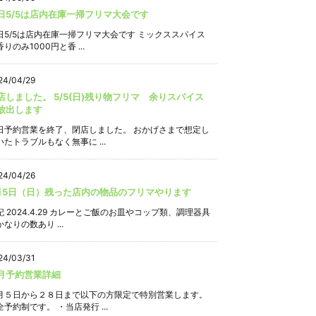
日5/5は店内在庫一掃フリマ大会です
日5/5は店内在庫一掃フリマ大会です ミックススパイス
りのみ1000円と香 ...
24/04/29
店しました。 5/5(日)残り物フリマ 余りスパイス
放出します
日予約営業を終了、閉店しました。 おかげさまで想定し
いたトラブルもなく無事に ...
24/04/26
月5日（日）残った店内の物品のフリマやります
記 2024.4.29 カレーとご飯のお皿やコップ類、調理器具
なりの数あり ...
24/03/31
月予約営業詳細
月５日から２８日まで以下の方限定で特別営業します。
全予約制です。 ・当店発行 ...