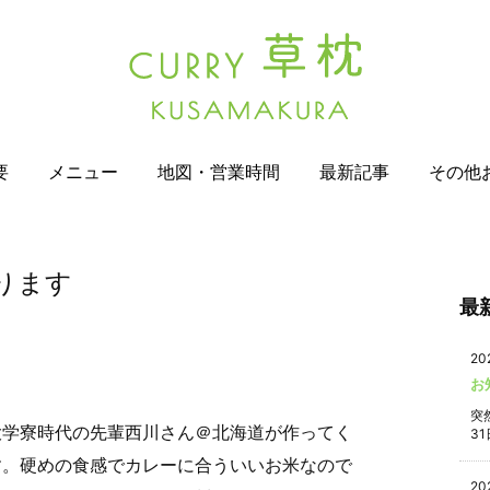
要
メニュー
地図・営業時間
最新記事
その他
ります
最
20
お
突
大学寮時代の先輩西川さん＠北海道が作ってく
31
す。硬めの食感でカレーに合ういいお米なので
20