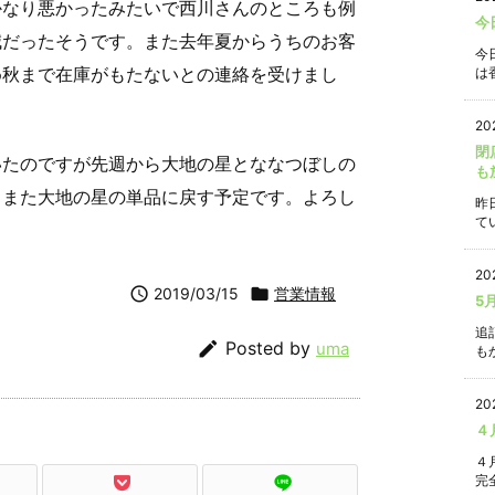
かなり悪かったみたいで西川さんのところも例
今
減だったそうです。また去年夏からうちのお客
今
め秋まで在庫がもたないとの連絡を受けまし
は香
20
閉
いたのですが先週から大地の星とななつぼしの
も
らまた大地の星の単品に戻す予定です。よろし
昨
て
20

2019/03/15

営業情報
5
追

Posted by
uma
もか
20
４
４
完