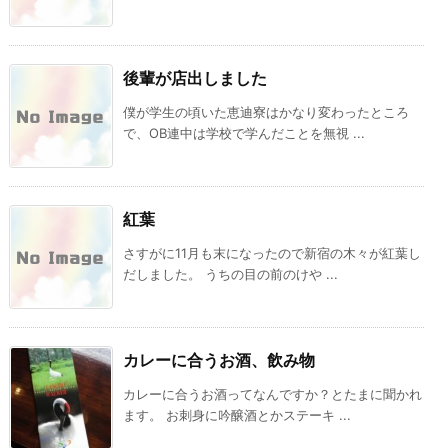
後輩が店出しました
僕が学生の頃いた恵迪寮はかなり変わったところ
で、OB連中は学校で学んだことを無視 ...
紅葉
さすがに11月も末になったので新宿の木々が紅葉し
だしました。 うちの目の前のけや ...
カレーに合うお酒、飲み物
カレーに合うお酒ってなんですか？とたまに聞かれ
ます。 お刺身に吟醸酒とかステーキ ...