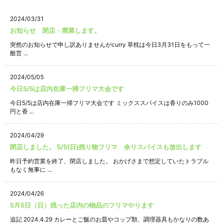
2024/03/31
お知らせ 閉店・廃業します。
突然のお知らせで申し訳ありませんがcurry 草枕は今日3月31日をもって一
般営 ...
2024/05/05
今日5/5は店内在庫一掃フリマ大会です
今日5/5は店内在庫一掃フリマ大会です ミックススパイスは香りのみ1000
円と香 ...
2024/04/29
閉店しました。 5/5(日)残り物フリマ 余りスパイスも放出します
昨日予約営業を終了、閉店しました。 おかげさまで想定していたトラブル
もなく無事に ...
2024/04/26
5月5日（日）残った店内の物品のフリマやります
追記 2024.4.29 カレーとご飯のお皿やコップ類、調理器具もかなりの数あ