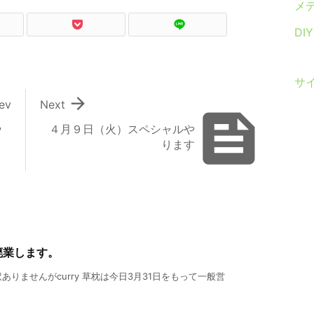
メ
DI
サ

ev
Next

や
４月９日（火）スペシャルや
ります
廃業します。
りませんがcurry 草枕は今日3月31日をもって一般営