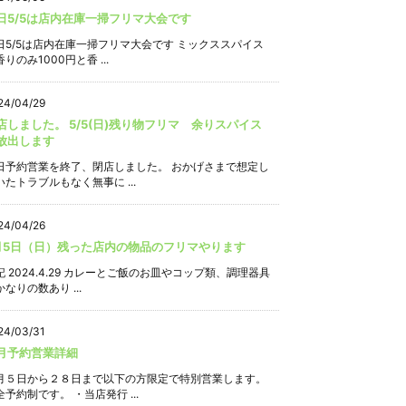
日5/5は店内在庫一掃フリマ大会です
日5/5は店内在庫一掃フリマ大会です ミックススパイス
りのみ1000円と香 ...
24/04/29
店しました。 5/5(日)残り物フリマ 余りスパイス
放出します
日予約営業を終了、閉店しました。 おかげさまで想定し
いたトラブルもなく無事に ...
24/04/26
月5日（日）残った店内の物品のフリマやります
記 2024.4.29 カレーとご飯のお皿やコップ類、調理器具
なりの数あり ...
24/03/31
月予約営業詳細
月５日から２８日まで以下の方限定で特別営業します。
全予約制です。 ・当店発行 ...