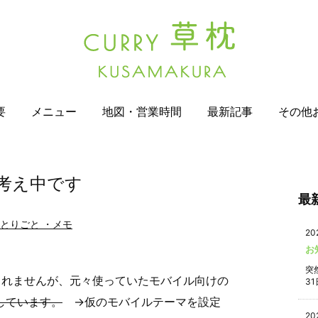
要
メニュー
地図・営業時間
最新記事
その他
考え中です
最
とりごと ・メモ
20
お
突
しれませんが、元々使っていたモバイル向けの
31
しています。
→仮のモバイルテーマを設定
20