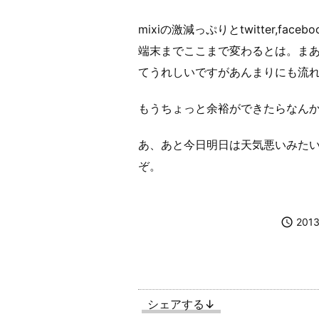
mixiの激減っぷりとtwitter,f
端末までここまで変わるとは。ま
てうれしいですがあんまりにも流
もうちょっと余裕ができたらなん
あ、あと今日明日は天気悪いみた
ぞ。

2013
シェアする↓