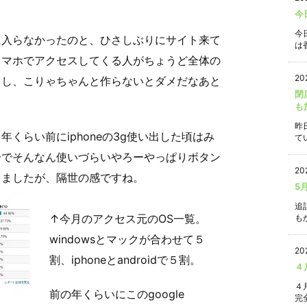
今
今
に入らなかったのと、ひさしぶりにサイト来て
は香
スマホでアクセスしてくる人がちょうど全体の
20
りし、こりゃちゃんと作らないとダメだなあと
閉
も
昨
くらい前にiphoneの3g使い出した頃はみ
て
分でそんなん使いづらいやろーやっぱりボタン
20
てましたが、隔世の感ですね。
5
追
↑今月のアクセス元のOS一覧。
もか
windowsとマックが合わせて５
20
割、iphoneとandroidで５割。
４
４
前の年くらいにこのgoogle
完