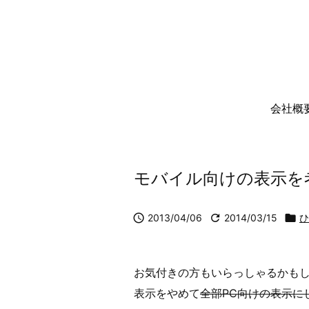
会社概
モバイル向けの表示を

2013/04/06

2014/03/15

ひ
お気付きの方もいらっしゃるかも
表示をやめて
全部PC向けの表示に