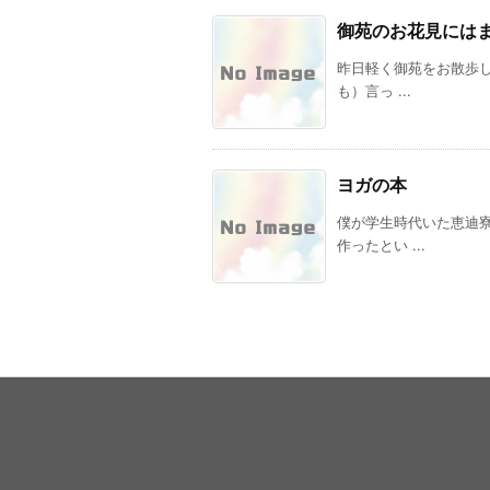
御苑のお花見には
昨日軽く御苑をお散歩
も）言っ ...
ヨガの本
僕が学生時代いた恵迪
作ったとい ...