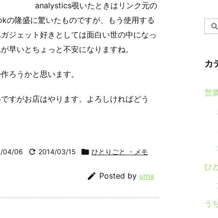
analystics覗いたときはリンク元の
acebookの隆盛に驚いたものですが、もう使用する
あガジェット好きとしては面白い世の中になっ
れが早いとちょっと不安になりますね。
カ
か作ろうかと思います。
営
いですがお店はやります。よろしければどう
/04/06

2014/03/15

ひとりごと ・メモ
ひ

Posted by
uma
う