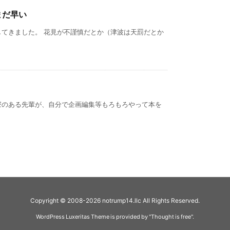
まだ早い
してきました。 花見が不謹慎だとか（津波は天罰だとか
寮のある先輩が、自分で企画編集等もろもろやって本を
Copyright ©
2008
-2026
notrump14.llc
All Rights Reserved.
WordPress Luxeritas Theme is provided by "
Thought is free
".