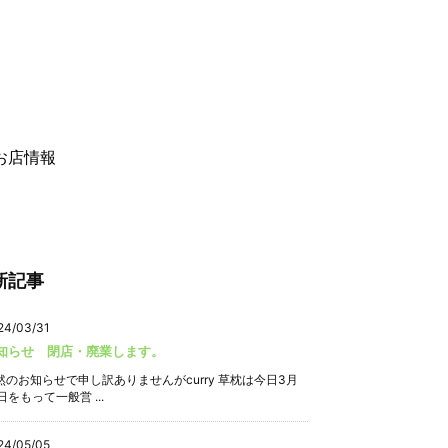
お店情報
新記事
24/03/31
知らせ 閉店・廃業します。
然のお知らせで申し訳ありませんがcurry 草枕は今日3月
日をもって一般営 ...
24/05/05