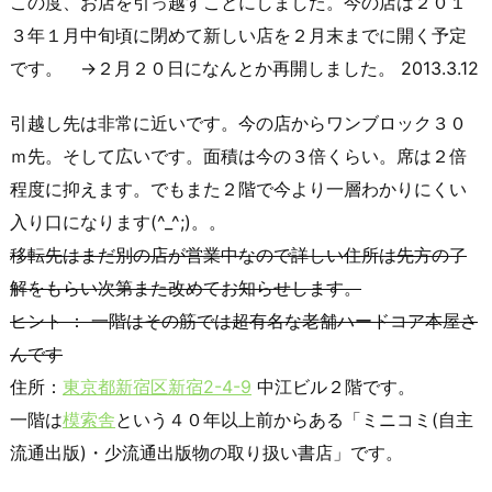
この度、お店を引っ越すことにしました。今の店は２０１
３年１月中旬頃に閉めて新しい店を２月末までに開く予定
です。 →２月２０日になんとか再開しました。 2013.3.12
引越し先は非常に近いです。今の店からワンブロック３０
ｍ先。そして広いです。面積は今の３倍くらい。席は２倍
程度に抑えます。でもまた２階で今より一層わかりにくい
入り口になります(^_^;)。。
移転先はまだ別の店が営業中なので詳しい住所は先方の了
解をもらい次第また改めてお知らせします。
ヒント ： 一階はその筋では超有名な老舗ハードコア本屋さ
んです
住所：
東京都新宿区新宿2-4-9
中江ビル２階です。
一階は
模索舎
という４０年以上前からある「ミニコミ(自主
流通出版)・少流通出版物の取り扱い書店」です。