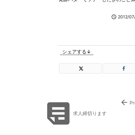

2012/07
シェアする↓


Pr
求人締切ります