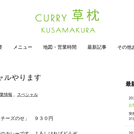
要
メニュー
地図・営業時間
最新記事
その他
ャルやります
最
業情報
,
スペシャル
20
お
突
 チーズのせ」 ９３０円
31
鶏のカレーです。よろしければどうぞ。
20