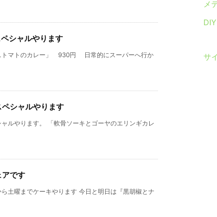
メ
DI
スペシャルやります
トマトのカレー」 930円 日常的にスーパーへ行か
サ
スペシャルやります
シャルやります。 「軟骨ソーキとゴーヤのエリンギカレ
ェアです
から土曜までケーキやります 今日と明日は『黒胡椒とナ