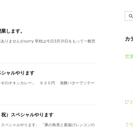
廃業します。
カ
りませんがcurry 草枕は今日3月31日をもって一般営
営
ペシャルやります
ンギのチキンカレー」 ９３０円 発酵バターでソテー
ひ
・祝）スペシャルやります
う
）スペシャルやります。 「豚の角煮と素揚げレンコンの