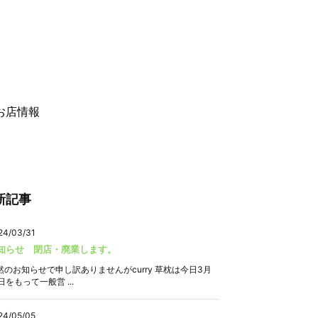
お店情報
新記事
24/03/31
知らせ 閉店・廃業します。
然のお知らせで申し訳ありませんがcurry 草枕は今日3月
日をもって一般営 ...
24/05/05