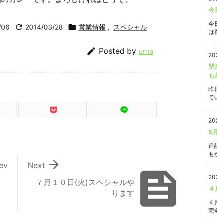
今
今
/06

2014/03/28

営業情報
,
スペシャル
は香

Posted by
uma
20
閉
も
昨
て
20
5
追
もか

ev
Next

20
７月１０日(火)スペシャルや
４
ります
４
完