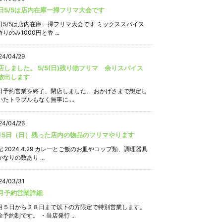
日5/5は店内在庫一掃フリマ大会です
日5/5は店内在庫一掃フリマ大会です ミックススパイス
りのみ1000円と香 ...
24/04/29
店しました。 5/5(日)残り物フリマ 余りスパイス
放出します
日予約営業を終了、閉店しました。 おかげさまで想定し
いたトラブルもなく無事に ...
24/04/26
月5日（日）残った店内の物品のフリマやります
記 2024.4.29 カレーとご飯のお皿やコップ類、調理器具
なりの数あり ...
24/03/31
月予約営業詳細
月５日から２８日まで以下の方限定で特別営業します。
全予約制です。 ・当店発行 ...