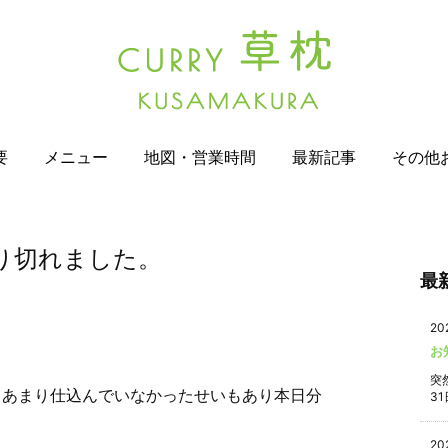
要
メニュー
地図・営業時間
最新記事
その他
売り切れました。
最
20
お
突
てあまり仕込んでいなかったせいもあり本日分
31
20