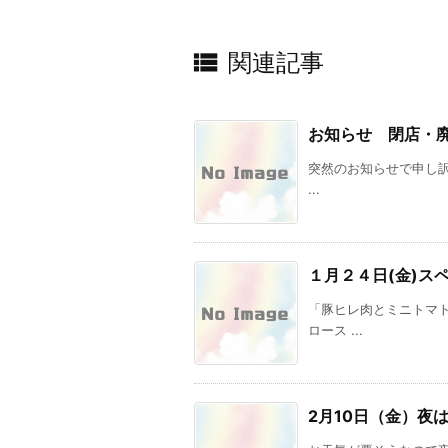

関連記事
お知らせ 閉店・
突然のお知らせで申し訳あ
...
１月２４日(金)ス
「豚ヒレ肉とミニトマト
ロース ...
2月10日（金）夜