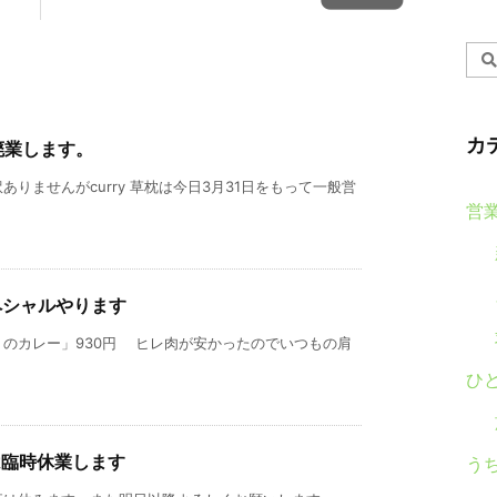
カ
廃業します。
りませんがcurry 草枕は今日3月31日をもって一般営
営
ペシャルやります
のカレー」930円 ヒレ肉が安かったのでいつもの肩
ひ
は臨時休業します
う