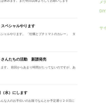
夜は休みます。また明日以降よろしくお願いします
メ
DI
）スペシャルやります
サ
ペシャルやります。 「牡蠣とプチトマトのカレー」 ９
トさんたちの活動 新譜発売
します。 前回からあまり時間がたってないのですが、あ
日（水）にします
ろんな人のお手伝いのお陰でなんとか予定通り２０日に