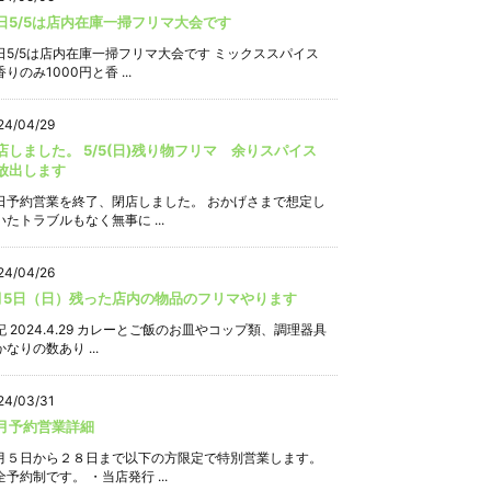
日5/5は店内在庫一掃フリマ大会です
日5/5は店内在庫一掃フリマ大会です ミックススパイス
りのみ1000円と香 ...
24/04/29
店しました。 5/5(日)残り物フリマ 余りスパイス
放出します
日予約営業を終了、閉店しました。 おかげさまで想定し
いたトラブルもなく無事に ...
24/04/26
月5日（日）残った店内の物品のフリマやります
記 2024.4.29 カレーとご飯のお皿やコップ類、調理器具
なりの数あり ...
24/03/31
月予約営業詳細
月５日から２８日まで以下の方限定で特別営業します。
全予約制です。 ・当店発行 ...