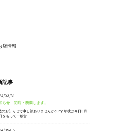
お店情報
新記事
24/03/31
知らせ 閉店・廃業します。
然のお知らせで申し訳ありませんがcurry 草枕は今日3月
日をもって一般営 ...
24/05/05