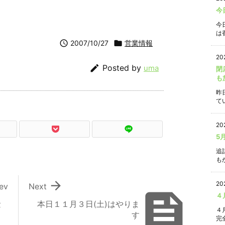
今
今
は香

2007/10/27

営業情報
20

Posted by
uma
閉
も
昨
て
20
5
追
もか

20
ev
Next

４
量
本日１１月３日(土)はやりま
４
す
完