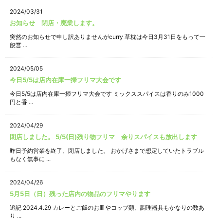
2024/03/31
お知らせ 閉店・廃業します。
突然のお知らせで申し訳ありませんがcurry 草枕は今日3月31日をもって一
般営 ...
2024/05/05
今日5/5は店内在庫一掃フリマ大会です
今日5/5は店内在庫一掃フリマ大会です ミックススパイスは香りのみ1000
円と香 ...
2024/04/29
閉店しました。 5/5(日)残り物フリマ 余りスパイスも放出します
昨日予約営業を終了、閉店しました。 おかげさまで想定していたトラブル
もなく無事に ...
2024/04/26
5月5日（日）残った店内の物品のフリマやります
追記 2024.4.29 カレーとご飯のお皿やコップ類、調理器具もかなりの数あ
り ...