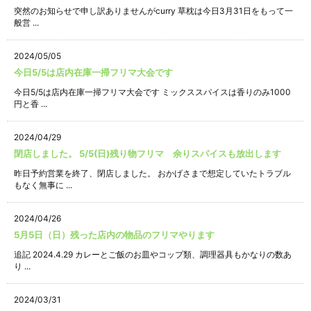
突然のお知らせで申し訳ありませんがcurry 草枕は今日3月31日をもって一
般営 ...
2024/05/05
今日5/5は店内在庫一掃フリマ大会です
今日5/5は店内在庫一掃フリマ大会です ミックススパイスは香りのみ1000
円と香 ...
2024/04/29
閉店しました。 5/5(日)残り物フリマ 余りスパイスも放出します
昨日予約営業を終了、閉店しました。 おかげさまで想定していたトラブル
もなく無事に ...
2024/04/26
5月5日（日）残った店内の物品のフリマやります
追記 2024.4.29 カレーとご飯のお皿やコップ類、調理器具もかなりの数あ
り ...
2024/03/31