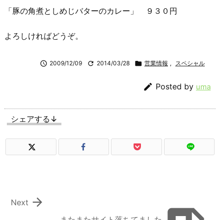
「豚の角煮としめじバターのカレー」 ９３０円
よろしければどうぞ。

2009/12/09

2014/03/28

営業情報
,
スペシャル

Posted by
uma
シェアする↓

Next
またまたサイト落ちてました