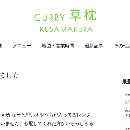
要
メニュー
地図・営業時間
最新記事
その他
ました
最
20
お
突
sqlかなーと思いきやうちが入ってるレンタ
31
すいません。心配してくれた方がいらっしゃる
20