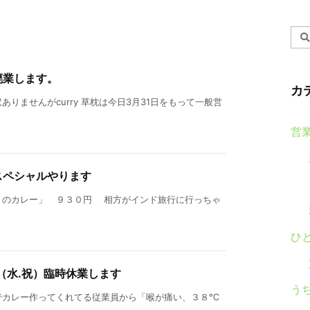
廃業します。
カ
りませんがcurry 草枕は今日3月31日をもって一般営
営
スペシャルやります
トのカレー」 ９３０円 相方がインド旅行に行っちゃ
ひ
23（水.祝）臨時休業します
う
でカレー作ってくれてる従業員から「喉が痛い、３８℃