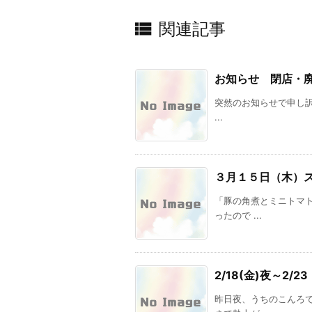

関連記事
お知らせ 閉店・
突然のお知らせで申し訳あ
...
３月１５日（木）
「豚の角煮とミニトマ
ったので ...
2/18(金)夜～2/
昨日夜、うちのこんろ