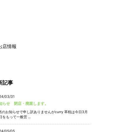
お店情報
新記事
24/03/31
知らせ 閉店・廃業します。
然のお知らせで申し訳ありませんがcurry 草枕は今日3月
日をもって一般営 ...
24/05/05