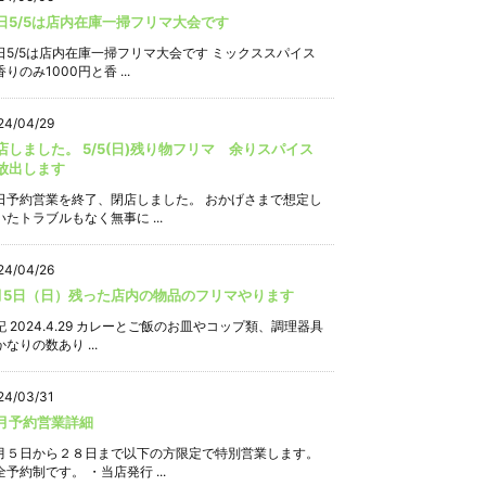
日5/5は店内在庫一掃フリマ大会です
日5/5は店内在庫一掃フリマ大会です ミックススパイス
りのみ1000円と香 ...
24/04/29
店しました。 5/5(日)残り物フリマ 余りスパイス
放出します
日予約営業を終了、閉店しました。 おかげさまで想定し
いたトラブルもなく無事に ...
24/04/26
月5日（日）残った店内の物品のフリマやります
記 2024.4.29 カレーとご飯のお皿やコップ類、調理器具
なりの数あり ...
24/03/31
月予約営業詳細
月５日から２８日まで以下の方限定で特別営業します。
全予約制です。 ・当店発行 ...