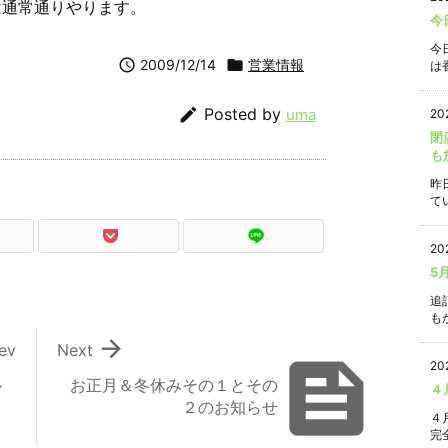
は通常通りやります。
今
今

2009/12/14

営業情報
は香

Posted by
uma
20
閉
も
昨
て
20
5
追
もか

ev
Next

20
ル
お正月＆冬休みその１とその
４
２のお知らせ
４
完