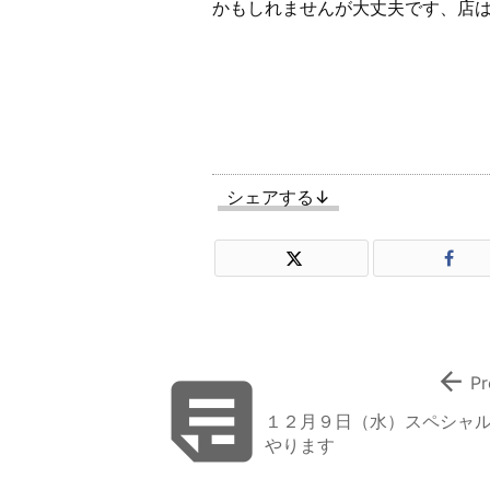
かもしれませんが大丈夫です、店
シェアする↓


Pr
１２月９日（水）スペシャ
やります