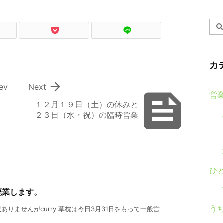
カ

ev
Next

営
た
１２月１９日（土）の休みと
２３日（水・祝）の臨時営業
ひ
廃業します。
う
りませんがcurry 草枕は今日3月31日をもって一般営