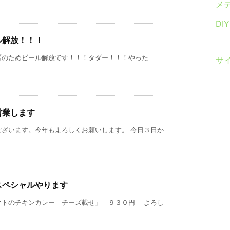
メ
DI
ル解放！！！
覇のためビール解放です！！！タダー！！！やった
サ
営業します
ございます。今年もよろしくお願いします。 今日３日か
スペシャルやります
マトのチキンカレー チーズ載せ」 ９３０円 よろし