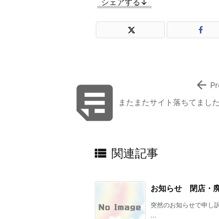
シェアする↓


Pr
またまたサイト落ちてまし

関連記事
お知らせ 閉店・
突然のお知らせで申し訳あ
...