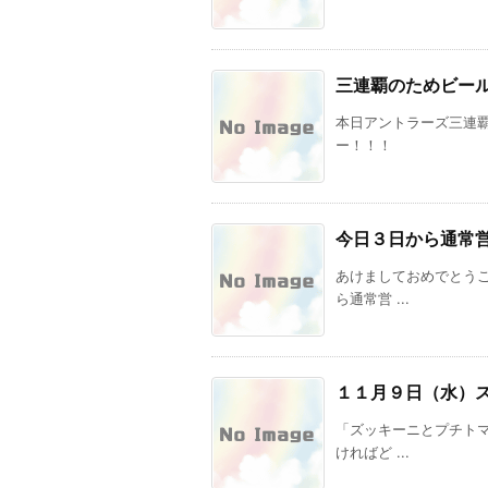
三連覇のためビー
本日アントラーズ三連
ー！！！
今日３日から通常
あけましておめでとう
ら通常営 ...
１１月９日（水）
「ズッキーニとプチト
ければど ...