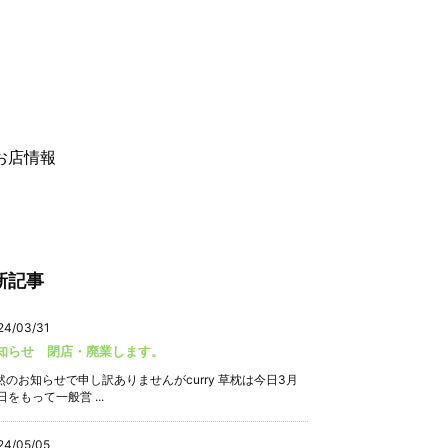
お店情報
新記事
24/03/31
知らせ 閉店・廃業します。
然のお知らせで申し訳ありませんがcurry 草枕は今日3月
日をもって一般営 ...
24/05/05