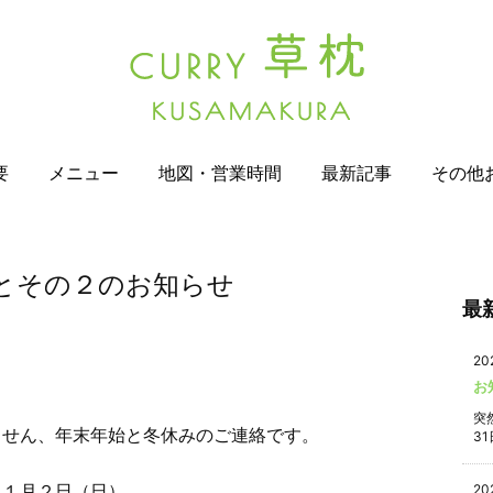
要
メニュー
地図・営業時間
最新記事
その他
とその２のお知らせ
最
20
お
突
ません、年末年始と冬休みのご連絡です。
31
～１月２日（日）
20