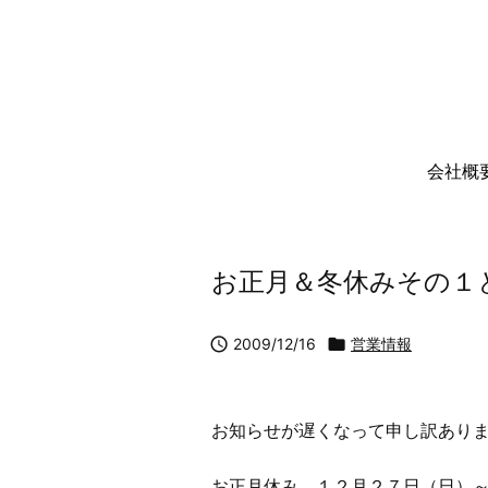
会社概
お正月＆冬休みその１

2009/12/16

営業情報
お知らせが遅くなって申し訳あり
お正月休み １２月２７日（日）