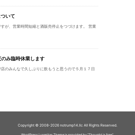
業について
ですが、営業時間短縮と酒販売停止をつづけます。 営業
夜のみ臨時休業します
が店のみんなで久しぶりに飲もうと思うので５月１７日
Copyright ©
2008
-2026
notrump14.llc
All Rights Reserved.
WordPress Luxeritas Theme is provided by "
Thought is free
".