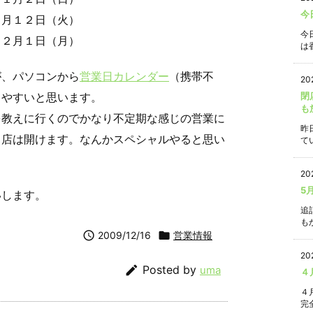
今
１月１２日（火）
今
～２月１日（月）
は香
が、パソコンから
営業日カレンダー
（携帯不
20
りやすいと思います。
閉
も
を教えに行くのでかなり不定期な感じの営業に
昨
ら店は開けます。なんかスペシャルやると思い
て
20
5
いします。
追
もか

2009/12/16

営業情報
20

Posted by
uma
４
４
完