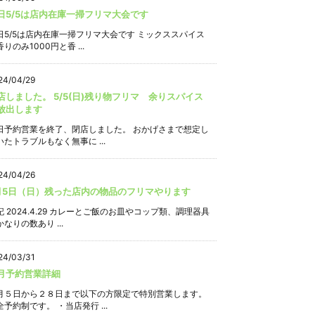
日5/5は店内在庫一掃フリマ大会です
日5/5は店内在庫一掃フリマ大会です ミックススパイス
りのみ1000円と香 ...
24/04/29
店しました。 5/5(日)残り物フリマ 余りスパイス
放出します
日予約営業を終了、閉店しました。 おかげさまで想定し
いたトラブルもなく無事に ...
24/04/26
月5日（日）残った店内の物品のフリマやります
記 2024.4.29 カレーとご飯のお皿やコップ類、調理器具
なりの数あり ...
24/03/31
月予約営業詳細
月５日から２８日まで以下の方限定で特別営業します。
全予約制です。 ・当店発行 ...