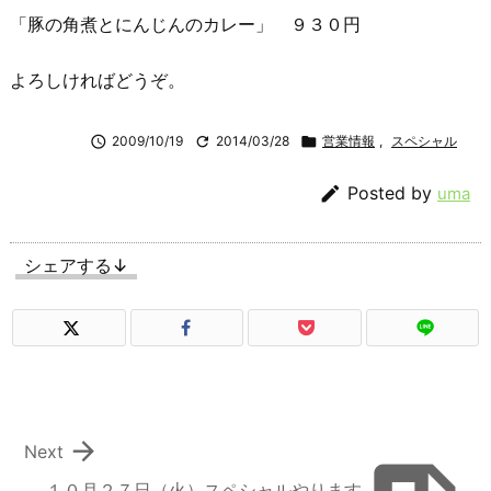
「豚の角煮とにんじんのカレー」 ９３０円
よろしければどうぞ。

2009/10/19

2014/03/28

営業情報
,
スペシャル

Posted by
uma
シェアする↓

Next
１０月２７日（火）スペシャルやります