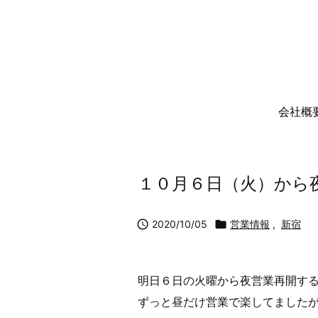
会社概
１０月６日（火）から

2020/10/05

営業情報
,
新宿
明日６日の火曜から夜営業再開す
ずっと昼だけ営業で楽してました