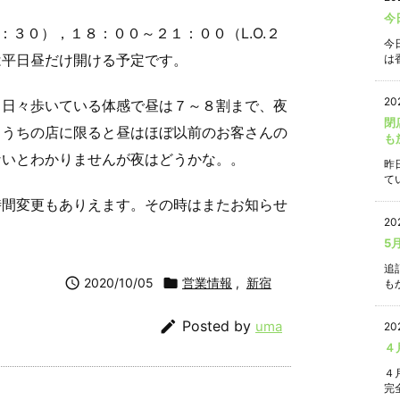
今
４：３０），１８：００～２１：００（L.O.２
今
は平日昼だけ開ける予定です。
は香
20
。日々歩いている体感で昼は７～８割まで、夜
閉
。うちの店に限ると昼はほぼ以前のお客さんの
も
ないとわかりませんが夜はどうかな。。
昨
て
時間変更もありえます。その時はまたお知らせ
20
5
追

2020/10/05

営業情報
,
新宿
もか

Posted by
uma
20
４
４
完