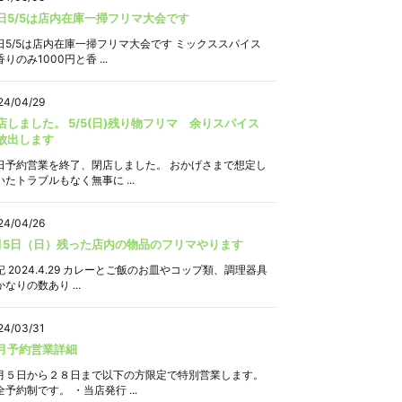
日5/5は店内在庫一掃フリマ大会です
日5/5は店内在庫一掃フリマ大会です ミックススパイス
りのみ1000円と香 ...
24/04/29
店しました。 5/5(日)残り物フリマ 余りスパイス
放出します
日予約営業を終了、閉店しました。 おかげさまで想定し
いたトラブルもなく無事に ...
24/04/26
月5日（日）残った店内の物品のフリマやります
記 2024.4.29 カレーとご飯のお皿やコップ類、調理器具
なりの数あり ...
24/03/31
月予約営業詳細
月５日から２８日まで以下の方限定で特別営業します。
全予約制です。 ・当店発行 ...