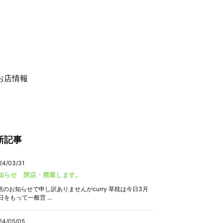
お店情報
新記事
24/03/31
知らせ 閉店・廃業します。
然のお知らせで申し訳ありませんがcurry 草枕は今日3月
日をもって一般営 ...
24/05/05