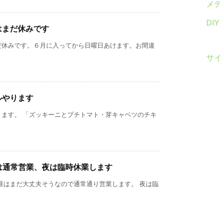
メ
DI
はまだ休みです
だ休みです。６月に入ってから日曜日あけます。お間違
サ
ルやります
ります。 「ズッキーニとプチトマト・芽キャベツのチキ
は通常営業、夜は臨時休業します
昼はまだ大丈夫そうなので通常通り営業します。 夜は臨