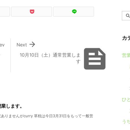
カ

ev
Next

シ
10月10日（土）通常営業しま
営
す
ひ
廃業します。
りませんがcurry 草枕は今日3月31日をもって一般営
う