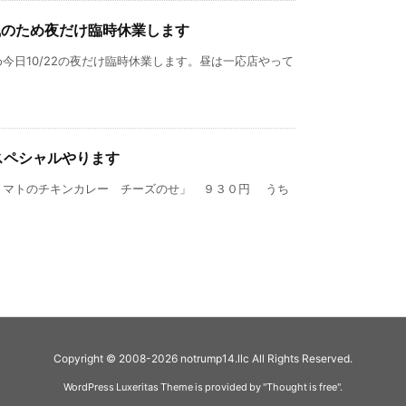
台風のため夜だけ臨時休業します
今日10/22の夜だけ臨時休業します。昼は一応店やって
スペシャルやります
トマトのチキンカレー チーズのせ」 ９３０円 うち
Copyright ©
2008
-2026
notrump14.llc
All Rights Reserved.
WordPress Luxeritas Theme is provided by "
Thought is free
".