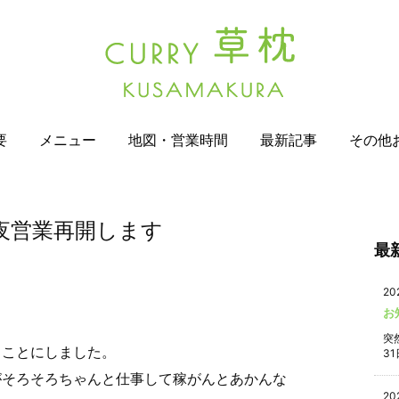
要
メニュー
地図・営業時間
最新記事
その他
夜営業再開します
最
20
お
突
ることにしました。
31
がそろそろちゃんと仕事して稼がんとあかんな
20