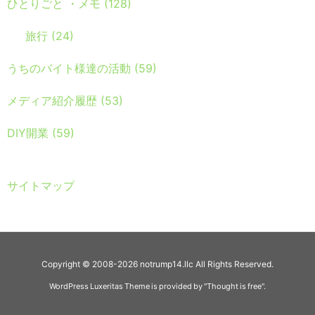
ひとりごと ・メモ
(128)
旅行
(24)
うちのバイト様達の活動
(59)
メディア紹介履歴
(53)
DIY開業
(59)
サイトマップ
Copyright ©
2008
-2026
notrump14.llc
All Rights Reserved.
WordPress Luxeritas Theme is provided by "
Thought is free
".