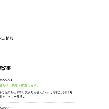
お店情報
新記事
24/03/31
知らせ 閉店・廃業します。
然のお知らせで申し訳ありませんがcurry 草枕は今日3月
日をもって一般営 ...
24/05/05