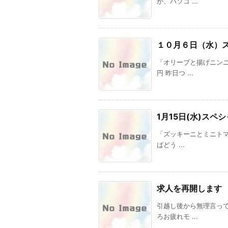
か、パソコ ...
１０月６日（水）
「オリーブと揚げニン
円 昨日つ ...
1月15日(水)スペ
「ズッキーニとミニトマ
ばどう ...
求人を再開します
引越し後から無理言っ
ろお疲れモ ...