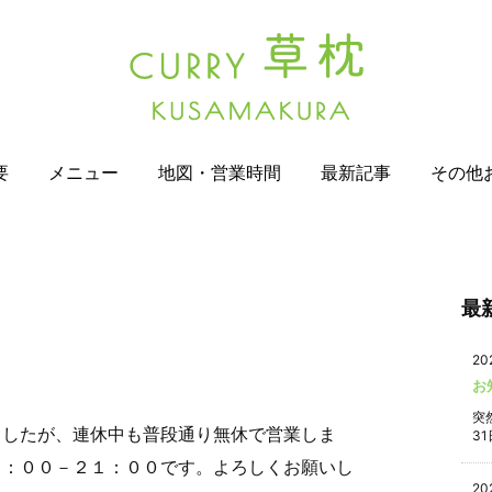
要
メニュー
地図・営業時間
最新記事
その他
最
20
お
突
ましたが、連休中も普段通り無休で営業しま
31
８：００－２１：００です。よろしくお願いし
20