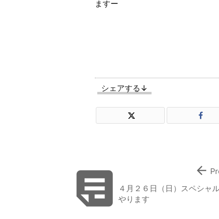
ますー
シェアする↓


Pr
４月２６日（日）スペシャ
やります