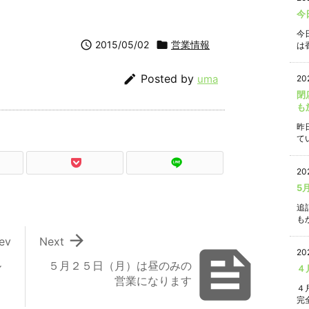
今
今

2015/05/02

営業情報
は香

Posted by
uma
20
閉
も
昨
て
20
5
追
もか

ev
Next

20
ル
５月２５日（月）は昼のみの
４
営業になります
４
完