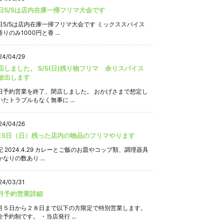
日5/5は店内在庫一掃フリマ大会です
日5/5は店内在庫一掃フリマ大会です ミックススパイス
りのみ1000円と香 ...
24/04/29
店しました。 5/5(日)残り物フリマ 余りスパイス
放出します
日予約営業を終了、閉店しました。 おかげさまで想定し
いたトラブルもなく無事に ...
24/04/26
月5日（日）残った店内の物品のフリマやります
記 2024.4.29 カレーとご飯のお皿やコップ類、調理器具
なりの数あり ...
24/03/31
月予約営業詳細
月５日から２８日まで以下の方限定で特別営業します。
全予約制です。 ・当店発行 ...