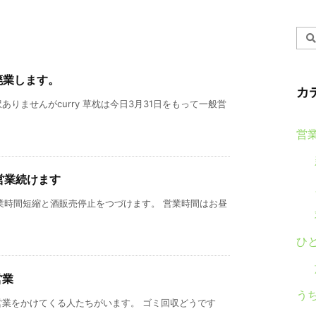
廃業します。
カ
りませんがcurry 草枕は今日3月31日をもって一般営
営
縮営業続けます
、営業時間短縮と酒販売停止をつづけます。 営業時間はお昼
ひ
営業
う
営業をかけてくる人たちがいます。 ゴミ回収どうです