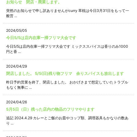
お知らせ 閉店・廃業します。
突然のお知らせで申し訳ありませんがcurry 草枕は今日3月31日をもって一
般営 ...
2024/05/05
今日5/5は店内在庫一掃フリマ大会です
今日5/5は店内在庫一掃フリマ大会です ミックススパイスは香りのみ1000
円と香 ...
2024/04/29
閉店しました。 5/5(日)残り物フリマ 余りスパイスも放出します
昨日予約営業を終了、閉店しました。 おかげさまで想定していたトラブル
もなく無事に ...
2024/04/26
5月5日（日）残った店内の物品のフリマやります
追記 2024.4.29 カレーとご飯のお皿やコップ類、調理器具もかなりの数あ
り ...