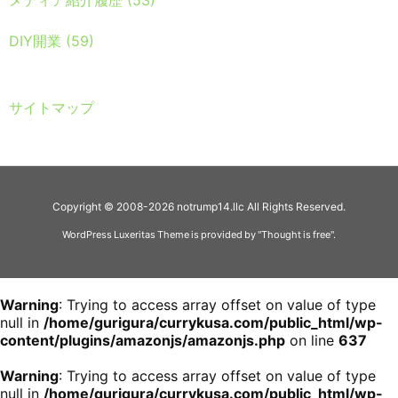
DIY開業
(59)
サイトマップ
Copyright ©
2008
-2026
notrump14.llc
All Rights Reserved.
WordPress Luxeritas Theme is provided by "
Thought is free
".
Warning
: Trying to access array offset on value of type
null in
/home/gurigura/currykusa.com/public_html/wp-
content/plugins/amazonjs/amazonjs.php
on line
637
Warning
: Trying to access array offset on value of type
null in
/home/gurigura/currykusa.com/public_html/wp-