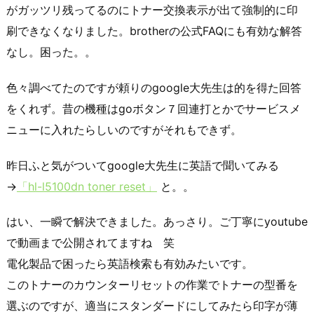
がガッツリ残ってるのにトナー交換表示が出て強制的に印
刷できなくなりました。brotherの公式FAQにも有効な解答
なし。困った。。
色々調べてたのですが頼りのgoogle大先生は的を得た回答
をくれず。昔の機種はgoボタン７回連打とかでサービスメ
ニューに入れたらしいのですがそれもできず。
昨日ふと気がついてgoogle大先生に英語で聞いてみる
→
「hl-l5100dn toner reset」
と。。
はい、一瞬で解決できました。あっさり。ご丁寧にyoutube
で動画まで公開されてますね 笑
電化製品で困ったら英語検索も有効みたいです。
このトナーのカウンターリセットの作業でトナーの型番を
選ぶのですが、適当にスタンダードにしてみたら印字が薄