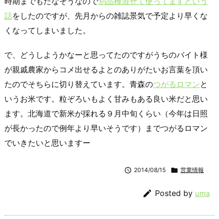
時期までもたなそうなので
別品種混ぜて使ってますという
話
をしたのですが、先月からの雑誌景気で予定より早くな
くなってしまいました。
で、どうしようかなーと思ってたのですがうちのバイト様
が親戚農家からコメ出せるよとのありがたいお言葉を頂い
たのでそちらに切り替えています。青森の
つがるロマン
と
いうお米です。粒ぞろいもよく甘みもある良い米だと思い
ます。北海道で新米が採れる９月中旬くらい（今年は日照
が長かったので例年より早いそうです）までつがるロマン
でいきたいと思いますー

2014/08/15

営業情報

Posted by
uma